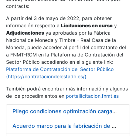
contracts:
Show/Hide
A partir del 3 de mayo de 2022, para obtener
información respecto a
Licitaciones en curso
y
Show/Hide
Adjudicaciones
ya aprobadas por la Fábrica
Show/Hide
Nacional de Moneda y Timbre - Real Casa de la
Moneda, puede acceder al perfil del contratante del
a FNMT-RCM en la Plataforma de Contratación del
Sector Público accediendo en el siguiente link:
Plataforma de Contratación del Sector Público
(https://contrataciondelestado.es/)
También podrá encontrar más información y algunos
de los procedimientos en
portallicitacion.fnmt.es
Pliego condiciones optimización cargas compras firmado
Show/Hide
Acuerdo marco para la fabricación de piezas