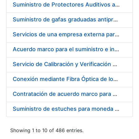
Suministro de Protectores Auditivos a medida para las personas trabajadoras de los Centros de Trabajo de Madrid y Burgos
Suministro de gafas graduadas antiproyecciones para los trabajadores de la FNMT-RCM en los centros de trabajo de Madrid y Burgos
Servicios de una empresa externa para el asesoramiento y resolución de los recursos de alzada que se presentan relacionados con procesos de selección para la FNMT-RCM
Acuerdo marco para el suministro e instalación de persianas, estores y otros complementos
Servicio de Calibración y Verificación Externa de los Equipos de Medición del Servicio de Prevención de la FNMT-RCM
Conexión mediante Fibra Óptica de los Centros de Proceso de Datos (CPDs) de las sedes de la FNMT-RCM de Burgos y Madrid
Contratación de acuerdo marco para el Suministro de Material de Electricidad para la Fábrica Nacional de Moneda y Timbre-Real Casa de la Moneda en su centro de trabajo de Burgos
Suministro de estuches para moneda de 30 €
Showing 1 to 10 of 486 entries.