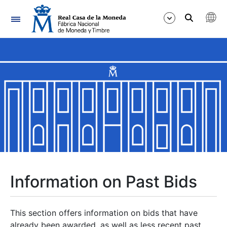
Navigation
Show/Hide
Show/Hide
Show/Hide
Show/Hide
Show/Hide
Information on Past Bids
Show/Hide
This section offers information on bids that have
already been awarded, as well as less recent past