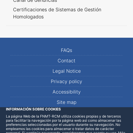
Canal de denuncias
Certificaciones de Sistemas de Gestión
Homologados
FAQs
Contact
Legal Notice
Privacy policy
Accessibility
Site map
INFORMACIÓN SOBRE COOKIES
La página Web de la FNMT-RCM utiliza cookies propias y de terceros
LinkedIn
Facebook
WhatsApp
para facilitar la navegación por la página web así como almacenar las
preferencias seleccionadas por el usuario durante su navegación. No
empleamos las cookies para almacenar o tratar datos de carácter
personal. Si continúa navegando, consideramos que acepta su uso
.
Más