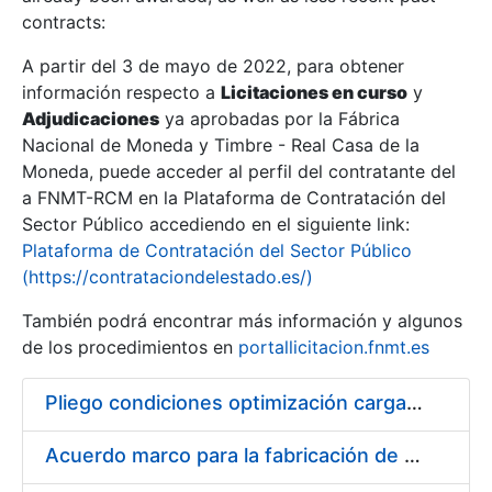
contracts:
Show/Hide
A partir del 3 de mayo de 2022, para obtener
información respecto a
Licitaciones en curso
y
Show/Hide
Adjudicaciones
ya aprobadas por la Fábrica
Show/Hide
Nacional de Moneda y Timbre - Real Casa de la
Moneda, puede acceder al perfil del contratante del
a FNMT-RCM en la Plataforma de Contratación del
Sector Público accediendo en el siguiente link:
Plataforma de Contratación del Sector Público
(https://contrataciondelestado.es/)
También podrá encontrar más información y algunos
de los procedimientos en
portallicitacion.fnmt.es
Pliego condiciones optimización cargas compras firmado
Show/Hide
Acuerdo marco para la fabricación de piezas