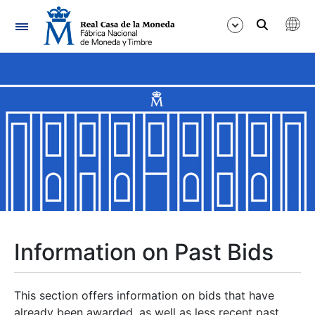
Navigation
Show/Hide
Show/Hide
Show/Hide
Show/Hide
Show/Hide
Information on Past Bids
Show/Hide
This section offers information on bids that have
already been awarded, as well as less recent past