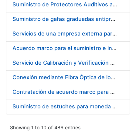
Suministro de Protectores Auditivos a medida para las personas trabajadoras de los Centros de Trabajo de Madrid y Burgos
Suministro de gafas graduadas antiproyecciones para los trabajadores de la FNMT-RCM en los centros de trabajo de Madrid y Burgos
Servicios de una empresa externa para el asesoramiento y resolución de los recursos de alzada que se presentan relacionados con procesos de selección para la FNMT-RCM
Acuerdo marco para el suministro e instalación de persianas, estores y otros complementos
Servicio de Calibración y Verificación Externa de los Equipos de Medición del Servicio de Prevención de la FNMT-RCM
Conexión mediante Fibra Óptica de los Centros de Proceso de Datos (CPDs) de las sedes de la FNMT-RCM de Burgos y Madrid
Contratación de acuerdo marco para el Suministro de Material de Electricidad para la Fábrica Nacional de Moneda y Timbre-Real Casa de la Moneda en su centro de trabajo de Burgos
Suministro de estuches para moneda de 30 €
Showing 1 to 10 of 486 entries.