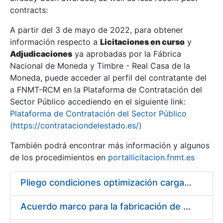
contracts:
Show/Hide
A partir del 3 de mayo de 2022, para obtener
información respecto a
Licitaciones en curso
y
Show/Hide
Adjudicaciones
ya aprobadas por la Fábrica
Show/Hide
Nacional de Moneda y Timbre - Real Casa de la
Moneda, puede acceder al perfil del contratante del
a FNMT-RCM en la Plataforma de Contratación del
Sector Público accediendo en el siguiente link:
Plataforma de Contratación del Sector Público
(https://contrataciondelestado.es/)
También podrá encontrar más información y algunos
de los procedimientos en
portallicitacion.fnmt.es
Pliego condiciones optimización cargas compras firmado
Show/Hide
Acuerdo marco para la fabricación de piezas