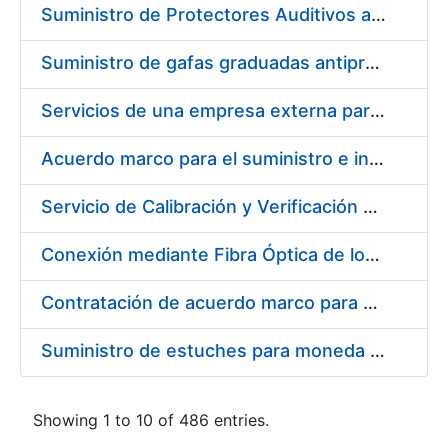
Suministro de Protectores Auditivos a medida para las personas trabajadoras de los Centros de Trabajo de Madrid y Burgos
Suministro de gafas graduadas antiproyecciones para los trabajadores de la FNMT-RCM en los centros de trabajo de Madrid y Burgos
Servicios de una empresa externa para el asesoramiento y resolución de los recursos de alzada que se presentan relacionados con procesos de selección para la FNMT-RCM
Acuerdo marco para el suministro e instalación de persianas, estores y otros complementos
Servicio de Calibración y Verificación Externa de los Equipos de Medición del Servicio de Prevención de la FNMT-RCM
Conexión mediante Fibra Óptica de los Centros de Proceso de Datos (CPDs) de las sedes de la FNMT-RCM de Burgos y Madrid
Contratación de acuerdo marco para el Suministro de Material de Electricidad para la Fábrica Nacional de Moneda y Timbre-Real Casa de la Moneda en su centro de trabajo de Burgos
Suministro de estuches para moneda de 30 €
Showing 1 to 10 of 486 entries.