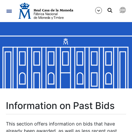
Navigation
Show/Hide
Show/Hide
Show/Hide
Show/Hide
Show/Hide
Information on Past Bids
Show/Hide
This section offers information on bids that have
already been awarded, as well as less recent past