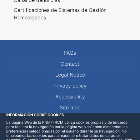
Canal de denuncias
Certificaciones de Sistemas de Gestión
Homologados
FAQs
Contact
Legal Notice
Privacy policy
Accessibility
Site map
INFORMACIÓN SOBRE COOKIES
La página Web de la FNMT-RCM utiliza cookies propias y de terceros
LinkedIn
Facebook
WhatsApp
para facilitar la navegación por la página web así como almacenar las
preferencias seleccionadas por el usuario durante su navegación. No
empleamos las cookies para almacenar o tratar datos de carácter
personal. Si continúa navegando, consideramos que acepta su uso
.
Más