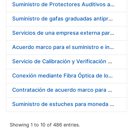
Suministro de Protectores Auditivos a medida para las personas trabajadoras de los Centros de Trabajo de Madrid y Burgos
Suministro de gafas graduadas antiproyecciones para los trabajadores de la FNMT-RCM en los centros de trabajo de Madrid y Burgos
Servicios de una empresa externa para el asesoramiento y resolución de los recursos de alzada que se presentan relacionados con procesos de selección para la FNMT-RCM
Acuerdo marco para el suministro e instalación de persianas, estores y otros complementos
Servicio de Calibración y Verificación Externa de los Equipos de Medición del Servicio de Prevención de la FNMT-RCM
Conexión mediante Fibra Óptica de los Centros de Proceso de Datos (CPDs) de las sedes de la FNMT-RCM de Burgos y Madrid
Contratación de acuerdo marco para el Suministro de Material de Electricidad para la Fábrica Nacional de Moneda y Timbre-Real Casa de la Moneda en su centro de trabajo de Burgos
Suministro de estuches para moneda de 30 €
Showing 1 to 10 of 486 entries.