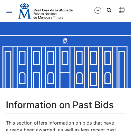
Navigation
Show/Hide
Show/Hide
Show/Hide
Show/Hide
Show/Hide
Information on Past Bids
Show/Hide
This section offers information on bids that have
already been awarded, as well as less recent past