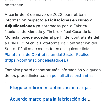
contracts:
Show/Hide
A partir del 3 de mayo de 2022, para obtener
información respecto a
Licitaciones en curso
y
Show/Hide
Adjudicaciones
ya aprobadas por la Fábrica
Show/Hide
Nacional de Moneda y Timbre - Real Casa de la
Moneda, puede acceder al perfil del contratante del
a FNMT-RCM en la Plataforma de Contratación del
Sector Público accediendo en el siguiente link:
Plataforma de Contratación del Sector Público
(https://contrataciondelestado.es/)
También podrá encontrar más información y algunos
de los procedimientos en
portallicitacion.fnmt.es
Pliego condiciones optimización cargas compras firmado
Show/Hide
Acuerdo marco para la fabricación de piezas