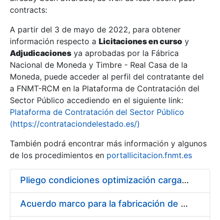
contracts:
Show/Hide
A partir del 3 de mayo de 2022, para obtener
información respecto a
Licitaciones en curso
y
Show/Hide
Adjudicaciones
ya aprobadas por la Fábrica
Show/Hide
Nacional de Moneda y Timbre - Real Casa de la
Moneda, puede acceder al perfil del contratante del
a FNMT-RCM en la Plataforma de Contratación del
Sector Público accediendo en el siguiente link:
Plataforma de Contratación del Sector Público
(https://contrataciondelestado.es/)
También podrá encontrar más información y algunos
de los procedimientos en
portallicitacion.fnmt.es
Pliego condiciones optimización cargas compras firmado
Show/Hide
Acuerdo marco para la fabricación de piezas