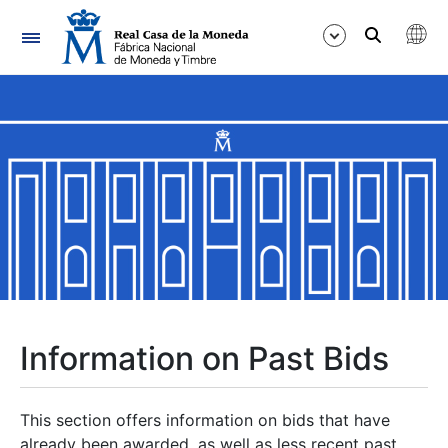
Navigation
Show/Hide
Show/Hide
Show/Hide
Show/Hide
Show/Hide
Information on Past Bids
Show/Hide
This section offers information on bids that have
already been awarded, as well as less recent past