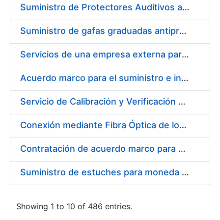
Suministro de Protectores Auditivos a medida para las personas trabajadoras de los Centros de Trabajo de Madrid y Burgos
Suministro de gafas graduadas antiproyecciones para los trabajadores de la FNMT-RCM en los centros de trabajo de Madrid y Burgos
Servicios de una empresa externa para el asesoramiento y resolución de los recursos de alzada que se presentan relacionados con procesos de selección para la FNMT-RCM
Acuerdo marco para el suministro e instalación de persianas, estores y otros complementos
Servicio de Calibración y Verificación Externa de los Equipos de Medición del Servicio de Prevención de la FNMT-RCM
Conexión mediante Fibra Óptica de los Centros de Proceso de Datos (CPDs) de las sedes de la FNMT-RCM de Burgos y Madrid
Contratación de acuerdo marco para el Suministro de Material de Electricidad para la Fábrica Nacional de Moneda y Timbre-Real Casa de la Moneda en su centro de trabajo de Burgos
Suministro de estuches para moneda de 30 €
Showing 1 to 10 of 486 entries.