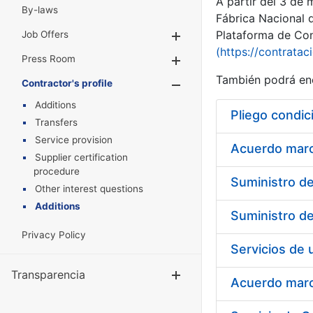
A partir del 3 de
By-laws
Fábrica Nacional 
Plataforma de Cont
Job Offers
Show/Hide
(https://contratac
Press Room
Show/Hide
También podrá enc
Contractor's profile
Show/Hide
Additions
Pliego condic
Transfers
Service provision
Acuerdo marco
Supplier certification
procedure
Other interest questions
Additions
Privacy Policy
Transparencia
Show/Hide
Acuerdo marco