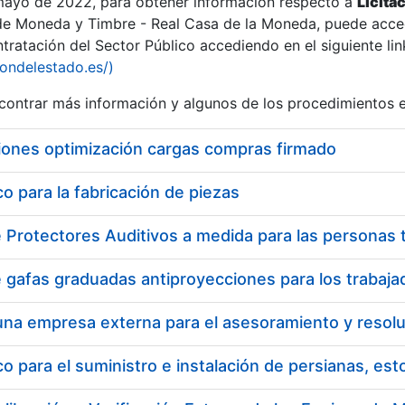
 mayo de 2022, para obtener información respecto a
Licita
de Moneda y Timbre - Real Casa de la Moneda, puede acced
ratación del Sector Público accediendo en el siguiente lin
iondelestado.es/)
ontrar más información y algunos de los procedimientos 
iones optimización cargas compras firmado
 para la fabricación de piezas
 para el suministro e instalación de persianas, es