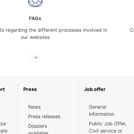
FAQs
s regarding the different processes involved in
C
our websites
rt
Press
Job offer
News
General
Information
Press releases
our
Public Job Offer,
Dossiers
cate
Civil service or
available