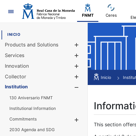
Navigation
FNMT
Ceres
El
INICIO
Products and Solutions
Show/Hide
Services
Show/Hide
Innovation
Show/Hide
Collector
Show/Hide
Inicio
Institu
Institution
Show/Hide
130 Aniversario FNMT
Informati
Institutional Information
Commitments
Show/Hide
This section offer
2030 Agenda and SDG