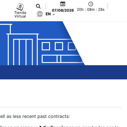
20h : 08m : 28s
07/08/2026
Tienda
EN
Virtual
ll as less recent past contracts: