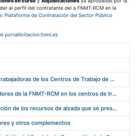
ciones en curso
y
Adjudicaciones
ya aprobadas por la
er al perfil del contratante del a FNMT-RCM en la
k:
Plataforma de Contratación del Sector Público
en
portallicitacion.fnmt.es
Suministro de Protectores Auditivos a medida para las personas trabajadoras de los Centros de Trabajo de Madrid y Burgos
Suministro de gafas graduadas antiproyecciones para los trabajadores de la FNMT-RCM en los centros de trabajo de Madrid y Burgos
Servicios de una empresa externa para el asesoramiento y resolución de los recursos de alzada que se presentan relacionados con procesos de selección para la FNMT-RCM
tores y otros complementos