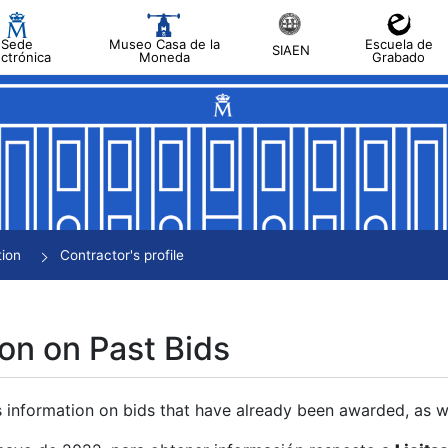
Sede
Museo Casa de la
Escuela de
SIAEN
ectrónica
Moneda
Grabado
tion
Contractor's profile
on on Past Bids
s information on bids that have already been awarded, as we