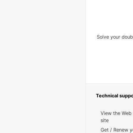
Solve your doubt
Technical suppo
View the Web
site
Get / Renew y