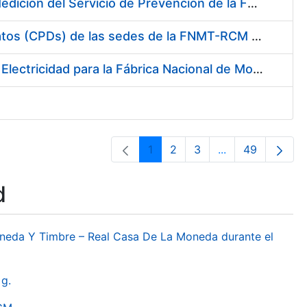
Servicio de Calibración y Verificación Externa de los Equipos de Medición del Servicio de Prevención de la FNMT-RCM
Conexión mediante Fibra Óptica de los Centros de Proceso de Datos (CPDs) de las sedes de la FNMT-RCM de Burgos y Madrid
Contratación de acuerdo marco para el Suministro de Material de Electricidad para la Fábrica Nacional de Moneda y Timbre-Real Casa de la Moneda en su centro de trabajo de Burgos
1
2
3
...
49
Page
Page
Page
Intermediate Pa
Page
d
oneda Y Timbre – Real Casa De La Moneda durante el
g.