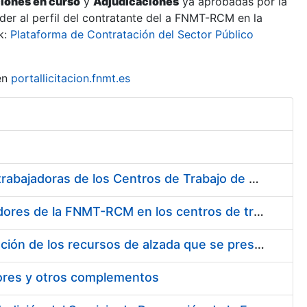
ciones en curso
y
Adjudicaciones
ya aprobadas por la
er al perfil del contratante del a FNMT-RCM en la
k:
Plataforma de Contratación del Sector Público
en
portallicitacion.fnmt.es
Suministro de Protectores Auditivos a medida para las personas trabajadoras de los Centros de Trabajo de Madrid y Burgos
Suministro de gafas graduadas antiproyecciones para los trabajadores de la FNMT-RCM en los centros de trabajo de Madrid y Burgos
Servicios de una empresa externa para el asesoramiento y resolución de los recursos de alzada que se presentan relacionados con procesos de selección para la FNMT-RCM
tores y otros complementos