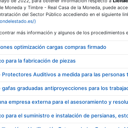
 mayo de 2022, para obtener información respecto a
Licita
de Moneda y Timbre - Real Casa de la Moneda, puede acced
ratación del Sector Público accediendo en el siguiente lin
iondelestado.es/)
ontrar más información y algunos de los procedimientos 
iones optimización cargas compras firmado
 para la fabricación de piezas
 para el suministro e instalación de persianas, es