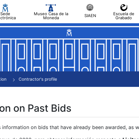
Sede
Museo Casa de la
Escuela de
SIAEN
ectrónica
Moneda
Grabado
tion
Contractor's profile
on on Past Bids
s information on bids that have already been awarded, as we