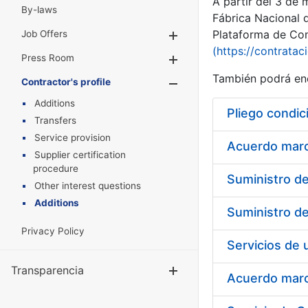
A partir del 3 de
By-laws
Fábrica Nacional 
Plataforma de Cont
Job Offers
Show/Hide
(https://contratac
Press Room
Show/Hide
También podrá enc
Contractor's profile
Show/Hide
Additions
Pliego condic
Transfers
Service provision
Acuerdo marco
Supplier certification
procedure
Other interest questions
Additions
Privacy Policy
Transparencia
Show/Hide
Acuerdo marco