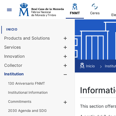
Navigation
FNMT
Ceres
El
INICIO
Products and Solutions
Show/Hide
Services
Show/Hide
Innovation
Show/Hide
Collector
Show/Hide
Inicio
Institu
Institution
Show/Hide
130 Aniversario FNMT
Informati
Institutional Information
Commitments
Show/Hide
This section offer
2030 Agenda and SDG