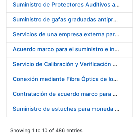
Suministro de Protectores Auditivos a medida para las personas trabajadoras de los Centros de Trabajo de Madrid y Burgos
Suministro de gafas graduadas antiproyecciones para los trabajadores de la FNMT-RCM en los centros de trabajo de Madrid y Burgos
Servicios de una empresa externa para el asesoramiento y resolución de los recursos de alzada que se presentan relacionados con procesos de selección para la FNMT-RCM
Acuerdo marco para el suministro e instalación de persianas, estores y otros complementos
Servicio de Calibración y Verificación Externa de los Equipos de Medición del Servicio de Prevención de la FNMT-RCM
Conexión mediante Fibra Óptica de los Centros de Proceso de Datos (CPDs) de las sedes de la FNMT-RCM de Burgos y Madrid
Contratación de acuerdo marco para el Suministro de Material de Electricidad para la Fábrica Nacional de Moneda y Timbre-Real Casa de la Moneda en su centro de trabajo de Burgos
Suministro de estuches para moneda de 30 €
Showing 1 to 10 of 486 entries.