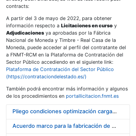
contracts:
Show/Hide
A partir del 3 de mayo de 2022, para obtener
información respecto a
Licitaciones en curso
y
Show/Hide
Adjudicaciones
ya aprobadas por la Fábrica
Show/Hide
Nacional de Moneda y Timbre - Real Casa de la
Moneda, puede acceder al perfil del contratante del
a FNMT-RCM en la Plataforma de Contratación del
Sector Público accediendo en el siguiente link:
Plataforma de Contratación del Sector Público
(https://contrataciondelestado.es/)
También podrá encontrar más información y algunos
de los procedimientos en
portallicitacion.fnmt.es
Pliego condiciones optimización cargas compras firmado
Show/Hide
Acuerdo marco para la fabricación de piezas