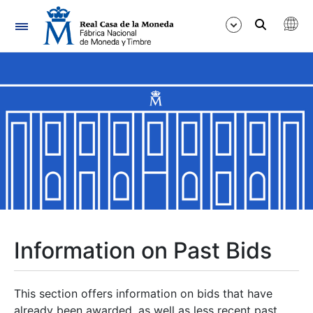
Navigation
Show/Hide
Show/Hide
Show/Hide
Show/Hide
Show/Hide
Information on Past Bids
Show/Hide
This section offers information on bids that have
already been awarded, as well as less recent past