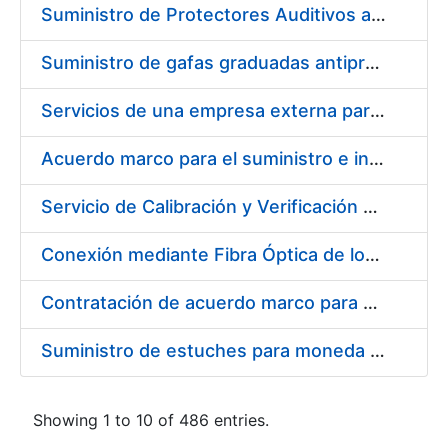
Suministro de Protectores Auditivos a medida para las personas trabajadoras de los Centros de Trabajo de Madrid y Burgos
Suministro de gafas graduadas antiproyecciones para los trabajadores de la FNMT-RCM en los centros de trabajo de Madrid y Burgos
Servicios de una empresa externa para el asesoramiento y resolución de los recursos de alzada que se presentan relacionados con procesos de selección para la FNMT-RCM
Acuerdo marco para el suministro e instalación de persianas, estores y otros complementos
Servicio de Calibración y Verificación Externa de los Equipos de Medición del Servicio de Prevención de la FNMT-RCM
Conexión mediante Fibra Óptica de los Centros de Proceso de Datos (CPDs) de las sedes de la FNMT-RCM de Burgos y Madrid
Contratación de acuerdo marco para el Suministro de Material de Electricidad para la Fábrica Nacional de Moneda y Timbre-Real Casa de la Moneda en su centro de trabajo de Burgos
Suministro de estuches para moneda de 30 €
Showing 1 to 10 of 486 entries.