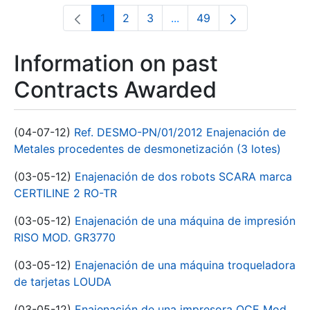
1
2
3
...
49
Page
Page
Page
Intermediate Pages Use T
Page
Information on past
Contracts Awarded
(04-07-12)
Ref. DESMO-PN/01/2012 Enajenación de
Metales procedentes de desmonetización (3 lotes)
(03-05-12)
Enajenación de dos robots SCARA marca
CERTILINE 2 RO-TR
(03-05-12)
Enajenación de una máquina de impresión
RISO MOD. GR3770
(03-05-12)
Enajenación de una máquina troqueladora
de tarjetas LOUDA
(03-05-12)
Enajenación de una impresora OCE Mod.