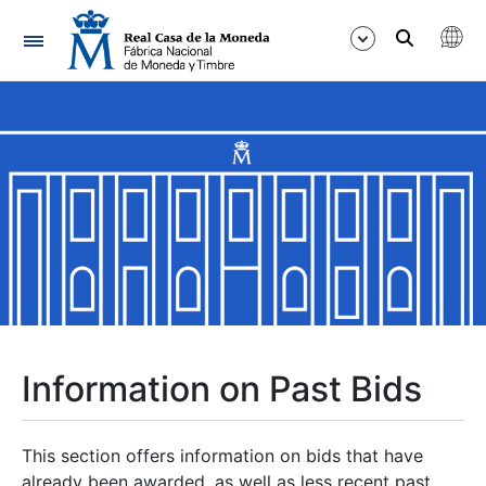
Navigation
Show/Hide
Show/Hide
Show/Hide
Show/Hide
Show/Hide
Information on Past Bids
Show/Hide
This section offers information on bids that have
already been awarded, as well as less recent past