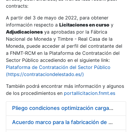
contracts:
Show/Hide
A partir del 3 de mayo de 2022, para obtener
información respecto a
Licitaciones en curso
y
Show/Hide
Adjudicaciones
ya aprobadas por la Fábrica
Show/Hide
Nacional de Moneda y Timbre - Real Casa de la
Moneda, puede acceder al perfil del contratante del
a FNMT-RCM en la Plataforma de Contratación del
Sector Público accediendo en el siguiente link:
Plataforma de Contratación del Sector Público
(https://contrataciondelestado.es/)
También podrá encontrar más información y algunos
de los procedimientos en
portallicitacion.fnmt.es
Pliego condiciones optimización cargas compras firmado
Show/Hide
Acuerdo marco para la fabricación de piezas