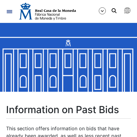
Navigation
Show/Hide
Show/Hide
Show/Hide
Show/Hide
Show/Hide
Information on Past Bids
Show/Hide
This section offers information on bids that have
already been awarded, as well as less recent past