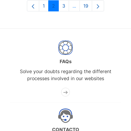
1
2
3
...
19
Page
Page
Page
Intermediate Pages Use T
Page
FAQs
Solve your doubts regarding the different
processes involved in our websites
CONTACTO