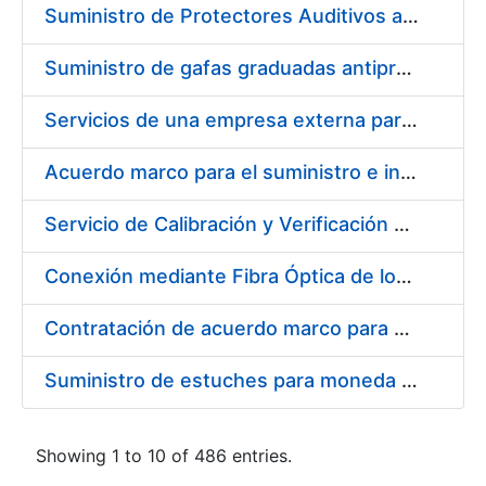
Suministro de Protectores Auditivos a medida para las personas trabajadoras de los Centros de Trabajo de Madrid y Burgos
Suministro de gafas graduadas antiproyecciones para los trabajadores de la FNMT-RCM en los centros de trabajo de Madrid y Burgos
Servicios de una empresa externa para el asesoramiento y resolución de los recursos de alzada que se presentan relacionados con procesos de selección para la FNMT-RCM
Acuerdo marco para el suministro e instalación de persianas, estores y otros complementos
Servicio de Calibración y Verificación Externa de los Equipos de Medición del Servicio de Prevención de la FNMT-RCM
Conexión mediante Fibra Óptica de los Centros de Proceso de Datos (CPDs) de las sedes de la FNMT-RCM de Burgos y Madrid
Contratación de acuerdo marco para el Suministro de Material de Electricidad para la Fábrica Nacional de Moneda y Timbre-Real Casa de la Moneda en su centro de trabajo de Burgos
Suministro de estuches para moneda de 30 €
Showing 1 to 10 of 486 entries.