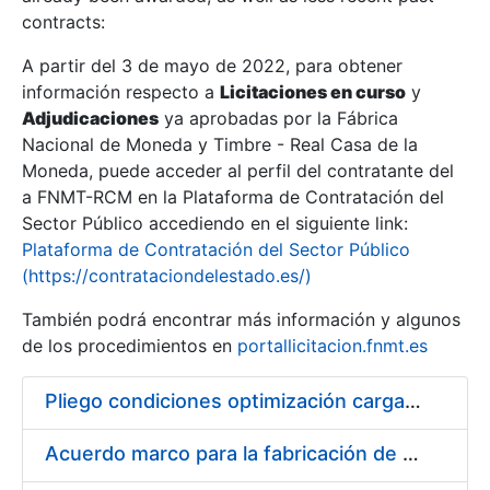
contracts:
Show/Hide
A partir del 3 de mayo de 2022, para obtener
información respecto a
Licitaciones en curso
y
Show/Hide
Adjudicaciones
ya aprobadas por la Fábrica
Show/Hide
Nacional de Moneda y Timbre - Real Casa de la
Moneda, puede acceder al perfil del contratante del
a FNMT-RCM en la Plataforma de Contratación del
Sector Público accediendo en el siguiente link:
Plataforma de Contratación del Sector Público
(https://contrataciondelestado.es/)
También podrá encontrar más información y algunos
de los procedimientos en
portallicitacion.fnmt.es
Pliego condiciones optimización cargas compras firmado
Show/Hide
Acuerdo marco para la fabricación de piezas