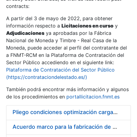
contracts:
Show/Hide
A partir del 3 de mayo de 2022, para obtener
información respecto a
Licitaciones en curso
y
Show/Hide
Adjudicaciones
ya aprobadas por la Fábrica
Show/Hide
Nacional de Moneda y Timbre - Real Casa de la
Moneda, puede acceder al perfil del contratante del
a FNMT-RCM en la Plataforma de Contratación del
Sector Público accediendo en el siguiente link:
Plataforma de Contratación del Sector Público
(https://contrataciondelestado.es/)
También podrá encontrar más información y algunos
de los procedimientos en
portallicitacion.fnmt.es
Pliego condiciones optimización cargas compras firmado
Show/Hide
Acuerdo marco para la fabricación de piezas