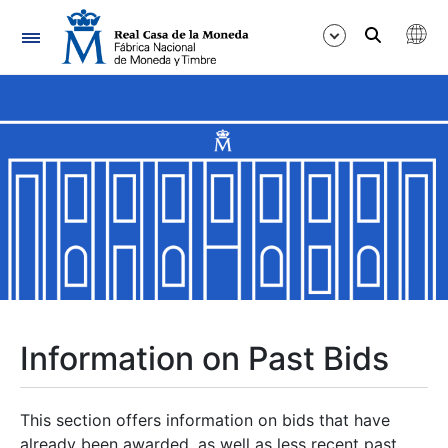
Navigation
Show/Hide
Show/Hide
Show/Hide
Show/Hide
Show/Hide
Information on Past Bids
Show/Hide
This section offers information on bids that have
already been awarded, as well as less recent past