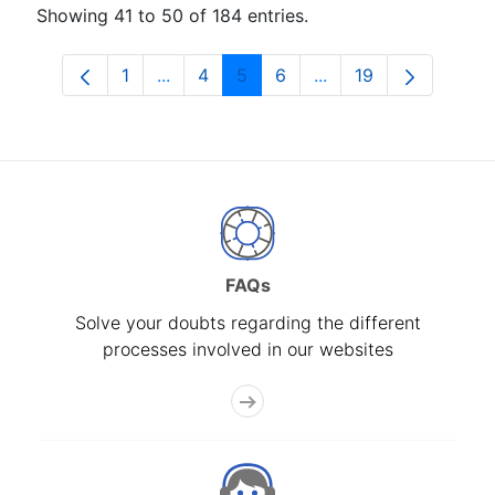
Showing 41 to 50 of 184 entries.
1
...
4
5
6
...
19
Page
Intermediate Pages Use TAB to navigat
Page
Page
Page
Intermediate Pages U
Page
FAQs
Solve your doubts regarding the different
processes involved in our websites