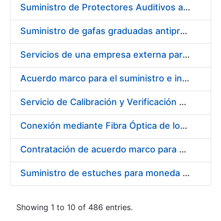
Suministro de Protectores Auditivos a medida para las personas trabajadoras de los Centros de Trabajo de Madrid y Burgos
Suministro de gafas graduadas antiproyecciones para los trabajadores de la FNMT-RCM en los centros de trabajo de Madrid y Burgos
Servicios de una empresa externa para el asesoramiento y resolución de los recursos de alzada que se presentan relacionados con procesos de selección para la FNMT-RCM
Acuerdo marco para el suministro e instalación de persianas, estores y otros complementos
Servicio de Calibración y Verificación Externa de los Equipos de Medición del Servicio de Prevención de la FNMT-RCM
Conexión mediante Fibra Óptica de los Centros de Proceso de Datos (CPDs) de las sedes de la FNMT-RCM de Burgos y Madrid
Contratación de acuerdo marco para el Suministro de Material de Electricidad para la Fábrica Nacional de Moneda y Timbre-Real Casa de la Moneda en su centro de trabajo de Burgos
Suministro de estuches para moneda de 30 €
Showing 1 to 10 of 486 entries.