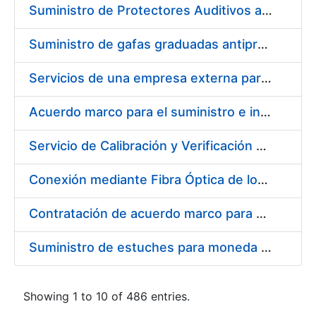
Suministro de Protectores Auditivos a medida para las personas trabajadoras de los Centros de Trabajo de Madrid y Burgos
Suministro de gafas graduadas antiproyecciones para los trabajadores de la FNMT-RCM en los centros de trabajo de Madrid y Burgos
Servicios de una empresa externa para el asesoramiento y resolución de los recursos de alzada que se presentan relacionados con procesos de selección para la FNMT-RCM
Acuerdo marco para el suministro e instalación de persianas, estores y otros complementos
Servicio de Calibración y Verificación Externa de los Equipos de Medición del Servicio de Prevención de la FNMT-RCM
Conexión mediante Fibra Óptica de los Centros de Proceso de Datos (CPDs) de las sedes de la FNMT-RCM de Burgos y Madrid
Contratación de acuerdo marco para el Suministro de Material de Electricidad para la Fábrica Nacional de Moneda y Timbre-Real Casa de la Moneda en su centro de trabajo de Burgos
Suministro de estuches para moneda de 30 €
Showing 1 to 10 of 486 entries.