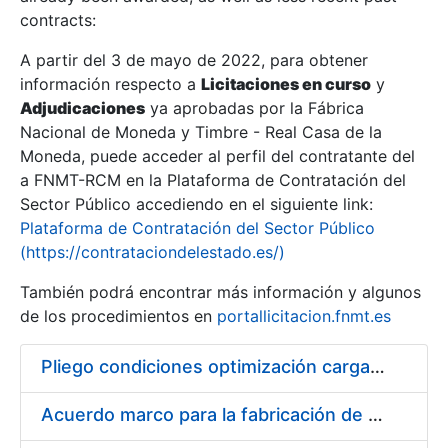
contracts:
Show/Hide
A partir del 3 de mayo de 2022, para obtener
información respecto a
Licitaciones en curso
y
Show/Hide
Adjudicaciones
ya aprobadas por la Fábrica
Show/Hide
Nacional de Moneda y Timbre - Real Casa de la
Moneda, puede acceder al perfil del contratante del
a FNMT-RCM en la Plataforma de Contratación del
Sector Público accediendo en el siguiente link:
Plataforma de Contratación del Sector Público
(https://contrataciondelestado.es/)
También podrá encontrar más información y algunos
de los procedimientos en
portallicitacion.fnmt.es
Pliego condiciones optimización cargas compras firmado
Show/Hide
Acuerdo marco para la fabricación de piezas