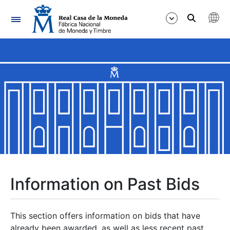
Navigation
Show/Hide
Show/Hide
Show/Hide
Show/Hide
Show/Hide
Information on Past Bids
Show/Hide
This section offers information on bids that have
already been awarded, as well as less recent past