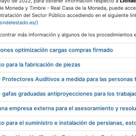
 mayo de 2022, para obtener información respecto a
Licita
de Moneda y Timbre - Real Casa de la Moneda, puede acced
ratación del Sector Público accediendo en el siguiente lin
iondelestado.es/)
ontrar más información y algunos de los procedimientos 
iones optimización cargas compras firmado
 para la fabricación de piezas
 para el suministro e instalación de persianas, es