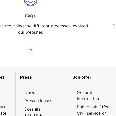
FAQs
s regarding the different processes involved in
C
our websites
rt
Press
Job offer
News
General
Information
Press releases
our
Public Job Offer,
Dossiers
cate
Civil service or
available