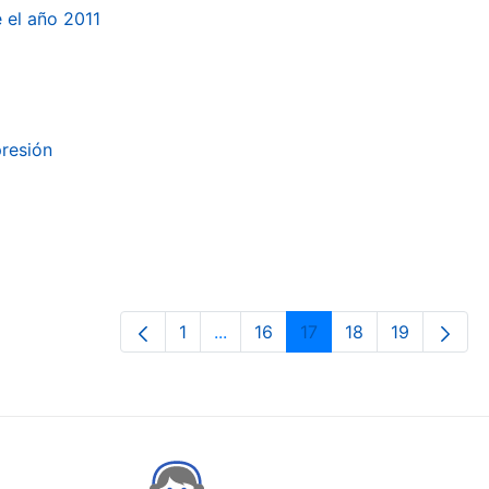
e el año 2011
presión
1
...
16
17
18
19
Page
Intermediate Pages Use TAB to n
Page
Page
Page
Page