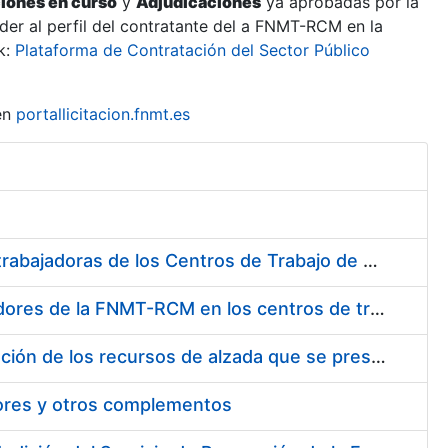
ciones en curso
y
Adjudicaciones
ya aprobadas por la
er al perfil del contratante del a FNMT-RCM en la
k:
Plataforma de Contratación del Sector Público
en
portallicitacion.fnmt.es
Suministro de Protectores Auditivos a medida para las personas trabajadoras de los Centros de Trabajo de Madrid y Burgos
Suministro de gafas graduadas antiproyecciones para los trabajadores de la FNMT-RCM en los centros de trabajo de Madrid y Burgos
Servicios de una empresa externa para el asesoramiento y resolución de los recursos de alzada que se presentan relacionados con procesos de selección para la FNMT-RCM
tores y otros complementos