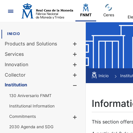
Navigation
FNMT
Ceres
El
INICIO
Products and Solutions
Show/Hide
Services
Show/Hide
Innovation
Show/Hide
Collector
Show/Hide
Inicio
Institu
Institution
Show/Hide
130 Aniversario FNMT
Informati
Institutional Information
Commitments
Show/Hide
This section offer
2030 Agenda and SDG