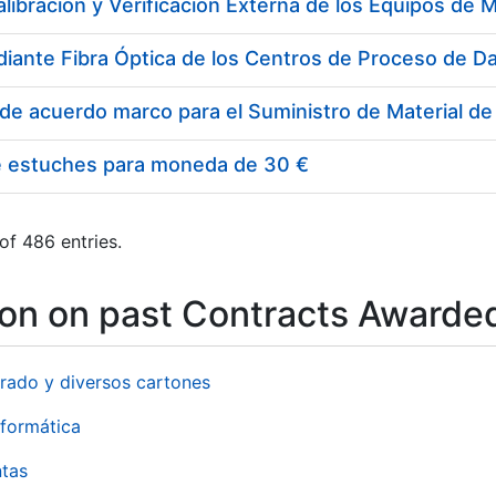
e estuches para moneda de 30 €
of 486 entries.
ion on past Contracts Awarde
rado y diversos cartones
formática
ntas