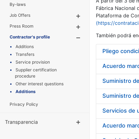
A partir del 3 de
By-laws
Fábrica Nacional 
Plataforma de Cont
Job Offers
Show/Hide
(https://contratac
Press Room
Show/Hide
También podrá enc
Contractor's profile
Show/Hide
Additions
Pliego condic
Transfers
Service provision
Acuerdo marco
Supplier certification
procedure
Other interest questions
Additions
Privacy Policy
Transparencia
Show/Hide
Acuerdo marco