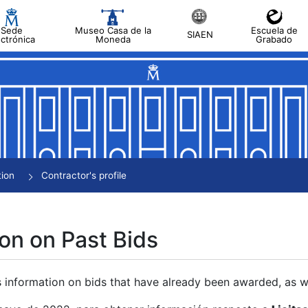
Sede
Museo Casa de la
Escuela de
SIAEN
ectrónica
Moneda
Grabado
tion
Contractor's profile
on on Past Bids
s information on bids that have already been awarded, as we