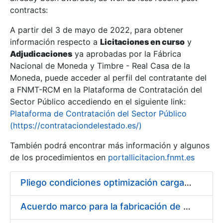
contracts:
Show/Hide
A partir del 3 de mayo de 2022, para obtener
información respecto a
Licitaciones en curso
y
Show/Hide
Adjudicaciones
ya aprobadas por la Fábrica
Show/Hide
Nacional de Moneda y Timbre - Real Casa de la
Moneda, puede acceder al perfil del contratante del
a FNMT-RCM en la Plataforma de Contratación del
Sector Público accediendo en el siguiente link:
Plataforma de Contratación del Sector Público
(https://contrataciondelestado.es/)
También podrá encontrar más información y algunos
de los procedimientos en
portallicitacion.fnmt.es
Pliego condiciones optimización cargas compras firmado
Show/Hide
Acuerdo marco para la fabricación de piezas