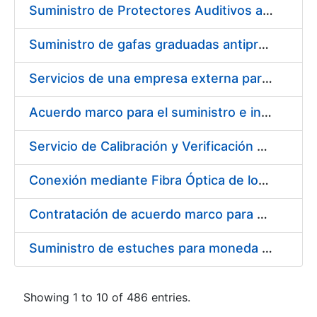
Suministro de Protectores Auditivos a medida para las personas trabajadoras de los Centros de Trabajo de Madrid y Burgos
Suministro de gafas graduadas antiproyecciones para los trabajadores de la FNMT-RCM en los centros de trabajo de Madrid y Burgos
Servicios de una empresa externa para el asesoramiento y resolución de los recursos de alzada que se presentan relacionados con procesos de selección para la FNMT-RCM
Acuerdo marco para el suministro e instalación de persianas, estores y otros complementos
Servicio de Calibración y Verificación Externa de los Equipos de Medición del Servicio de Prevención de la FNMT-RCM
Conexión mediante Fibra Óptica de los Centros de Proceso de Datos (CPDs) de las sedes de la FNMT-RCM de Burgos y Madrid
Contratación de acuerdo marco para el Suministro de Material de Electricidad para la Fábrica Nacional de Moneda y Timbre-Real Casa de la Moneda en su centro de trabajo de Burgos
Suministro de estuches para moneda de 30 €
Showing 1 to 10 of 486 entries.