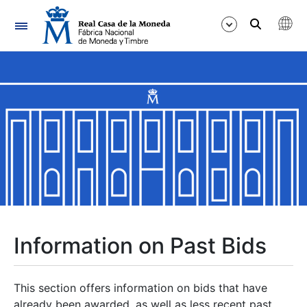
Navigation
Show/Hide
Show/Hide
Show/Hide
Show/Hide
Show/Hide
Information on Past Bids
Show/Hide
This section offers information on bids that have
already been awarded, as well as less recent past