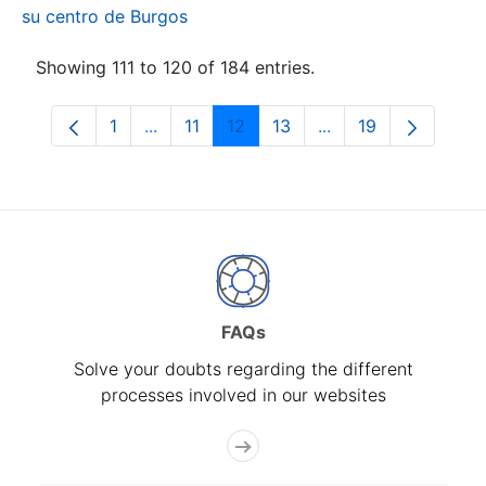
su centro de Burgos
Showing 111 to 120 of 184 entries.
1
...
11
12
13
...
19
Page
Intermediate Pages Use TAB to navigate.
Page
Page
Page
Intermediate Pages
Page
FAQs
Solve your doubts regarding the different
processes involved in our websites