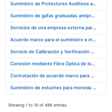
Suministro de Protectores Auditivos a medida para las personas trabajadoras de los Centros de Trabajo de Madrid y Burgos
Suministro de gafas graduadas antiproyecciones para los trabajadores de la FNMT-RCM en los centros de trabajo de Madrid y Burgos
Servicios de una empresa externa para el asesoramiento y resolución de los recursos de alzada que se presentan relacionados con procesos de selección para la FNMT-RCM
Acuerdo marco para el suministro e instalación de persianas, estores y otros complementos
Servicio de Calibración y Verificación Externa de los Equipos de Medición del Servicio de Prevención de la FNMT-RCM
Conexión mediante Fibra Óptica de los Centros de Proceso de Datos (CPDs) de las sedes de la FNMT-RCM de Burgos y Madrid
Contratación de acuerdo marco para el Suministro de Material de Electricidad para la Fábrica Nacional de Moneda y Timbre-Real Casa de la Moneda en su centro de trabajo de Burgos
Suministro de estuches para moneda de 30 €
Showing 1 to 10 of 486 entries.