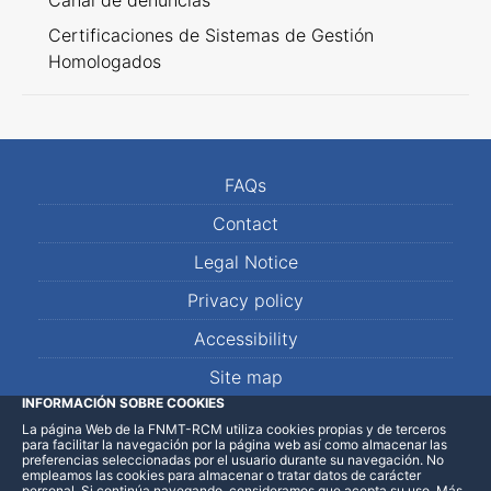
Canal de denuncias
Certificaciones de Sistemas de Gestión
Homologados
FAQs
Contact
Legal Notice
Privacy policy
Accessibility
Site map
INFORMACIÓN SOBRE COOKIES
La página Web de la FNMT-RCM utiliza cookies propias y de terceros
LinkedIn
Facebook
WhatsApp
para facilitar la navegación por la página web así como almacenar las
preferencias seleccionadas por el usuario durante su navegación. No
empleamos las cookies para almacenar o tratar datos de carácter
personal. Si continúa navegando, consideramos que acepta su uso
.
Más