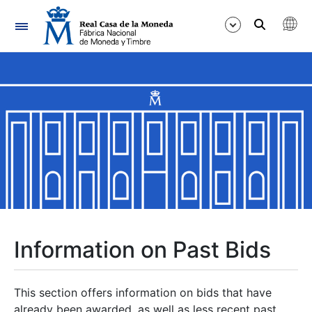
Navigation
Show/Hide
Show/Hide
Show/Hide
Show/Hide
Show/Hide
Information on Past Bids
Show/Hide
This section offers information on bids that have
already been awarded, as well as less recent past