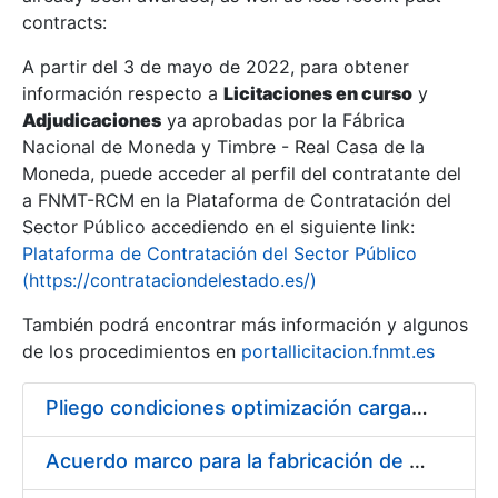
contracts:
Show/Hide
A partir del 3 de mayo de 2022, para obtener
información respecto a
Licitaciones en curso
y
Show/Hide
Adjudicaciones
ya aprobadas por la Fábrica
Show/Hide
Nacional de Moneda y Timbre - Real Casa de la
Moneda, puede acceder al perfil del contratante del
a FNMT-RCM en la Plataforma de Contratación del
Sector Público accediendo en el siguiente link:
Plataforma de Contratación del Sector Público
(https://contrataciondelestado.es/)
También podrá encontrar más información y algunos
de los procedimientos en
portallicitacion.fnmt.es
Pliego condiciones optimización cargas compras firmado
Show/Hide
Acuerdo marco para la fabricación de piezas