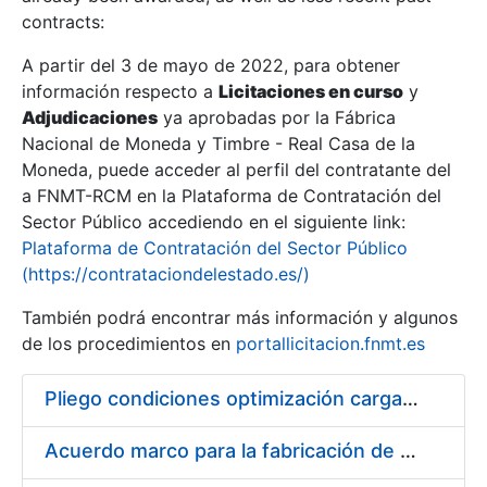
contracts:
Show/Hide
A partir del 3 de mayo de 2022, para obtener
información respecto a
Licitaciones en curso
y
Show/Hide
Adjudicaciones
ya aprobadas por la Fábrica
Show/Hide
Nacional de Moneda y Timbre - Real Casa de la
Moneda, puede acceder al perfil del contratante del
a FNMT-RCM en la Plataforma de Contratación del
Sector Público accediendo en el siguiente link:
Plataforma de Contratación del Sector Público
(https://contrataciondelestado.es/)
También podrá encontrar más información y algunos
de los procedimientos en
portallicitacion.fnmt.es
Pliego condiciones optimización cargas compras firmado
Show/Hide
Acuerdo marco para la fabricación de piezas