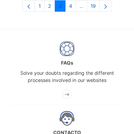
1
2
3
4
...
19
Page
Page
Page
Page
Intermediate Pages Use
Page
FAQs
Solve your doubts regarding the different
processes involved in our websites
CONTACTO