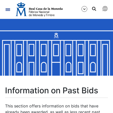
Navigation
Show/Hide
Show/Hide
Show/Hide
Show/Hide
Show/Hide
Information on Past Bids
Show/Hide
This section offers information on bids that have
already been awarded, as well as less recent past