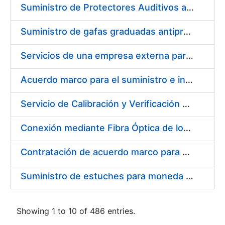
Suministro de Protectores Auditivos a medida para las personas trabajadoras de los Centros de Trabajo de Madrid y Burgos
Suministro de gafas graduadas antiproyecciones para los trabajadores de la FNMT-RCM en los centros de trabajo de Madrid y Burgos
Servicios de una empresa externa para el asesoramiento y resolución de los recursos de alzada que se presentan relacionados con procesos de selección para la FNMT-RCM
Acuerdo marco para el suministro e instalación de persianas, estores y otros complementos
Servicio de Calibración y Verificación Externa de los Equipos de Medición del Servicio de Prevención de la FNMT-RCM
Conexión mediante Fibra Óptica de los Centros de Proceso de Datos (CPDs) de las sedes de la FNMT-RCM de Burgos y Madrid
Contratación de acuerdo marco para el Suministro de Material de Electricidad para la Fábrica Nacional de Moneda y Timbre-Real Casa de la Moneda en su centro de trabajo de Burgos
Suministro de estuches para moneda de 30 €
Showing 1 to 10 of 486 entries.