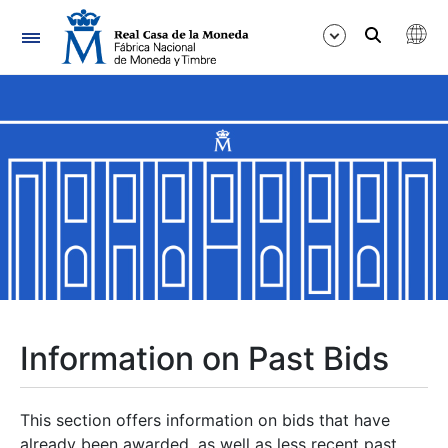
Navigation
Show/Hide
Show/Hide
Show/Hide
Show/Hide
Show/Hide
Information on Past Bids
Show/Hide
This section offers information on bids that have
already been awarded, as well as less recent past