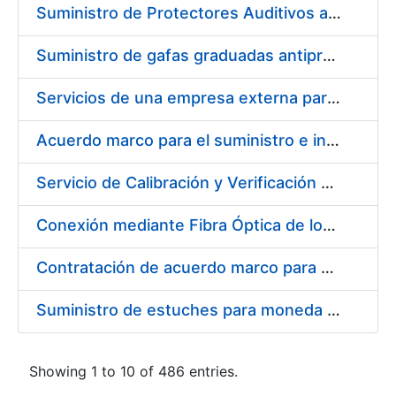
Suministro de Protectores Auditivos a medida para las personas trabajadoras de los Centros de Trabajo de Madrid y Burgos
Suministro de gafas graduadas antiproyecciones para los trabajadores de la FNMT-RCM en los centros de trabajo de Madrid y Burgos
Servicios de una empresa externa para el asesoramiento y resolución de los recursos de alzada que se presentan relacionados con procesos de selección para la FNMT-RCM
Acuerdo marco para el suministro e instalación de persianas, estores y otros complementos
Servicio de Calibración y Verificación Externa de los Equipos de Medición del Servicio de Prevención de la FNMT-RCM
Conexión mediante Fibra Óptica de los Centros de Proceso de Datos (CPDs) de las sedes de la FNMT-RCM de Burgos y Madrid
Contratación de acuerdo marco para el Suministro de Material de Electricidad para la Fábrica Nacional de Moneda y Timbre-Real Casa de la Moneda en su centro de trabajo de Burgos
Suministro de estuches para moneda de 30 €
Showing 1 to 10 of 486 entries.