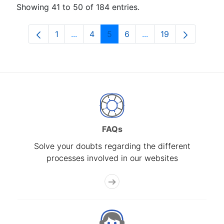
Showing 41 to 50 of 184 entries.
1
...
4
5
6
...
19
Page
Intermediate Pages Use TAB to navigat
Page
Page
Page
Intermediate Pages U
Page
FAQs
Solve your doubts regarding the different
processes involved in our websites