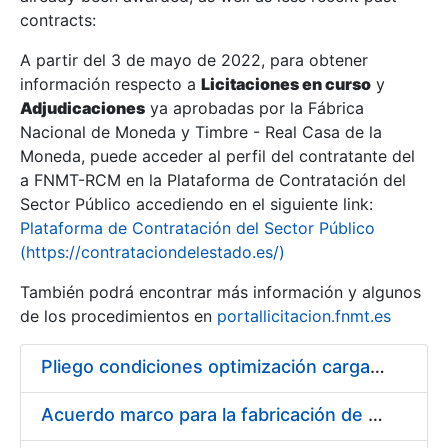
contracts:
Show/Hide
A partir del 3 de mayo de 2022, para obtener
información respecto a
Licitaciones en curso
y
Show/Hide
Adjudicaciones
ya aprobadas por la Fábrica
Show/Hide
Nacional de Moneda y Timbre - Real Casa de la
Moneda, puede acceder al perfil del contratante del
a FNMT-RCM en la Plataforma de Contratación del
Sector Público accediendo en el siguiente link:
Plataforma de Contratación del Sector Público
(https://contrataciondelestado.es/)
También podrá encontrar más información y algunos
de los procedimientos en
portallicitacion.fnmt.es
Pliego condiciones optimización cargas compras firmado
Show/Hide
Acuerdo marco para la fabricación de piezas