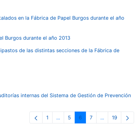
talados en la Fábrica de Papel Burgos durante el año
pel Burgos durante el año 2013
ipastos de las distintas secciones de la Fábrica de
ditorías internas del Sistema de Gestión de Prevención
1
...
5
6
7
...
19
Page
Intermediate Pages Use TAB to nav
Page
Page
Page
Intermediate Pa
Page