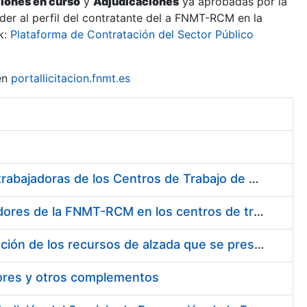
ciones en curso
y
Adjudicaciones
ya aprobadas por la
er al perfil del contratante del a FNMT-RCM en la
k:
Plataforma de Contratación del Sector Público
en
portallicitacion.fnmt.es
Suministro de Protectores Auditivos a medida para las personas trabajadoras de los Centros de Trabajo de Madrid y Burgos
Suministro de gafas graduadas antiproyecciones para los trabajadores de la FNMT-RCM en los centros de trabajo de Madrid y Burgos
Servicios de una empresa externa para el asesoramiento y resolución de los recursos de alzada que se presentan relacionados con procesos de selección para la FNMT-RCM
tores y otros complementos