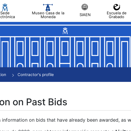
Sede
Museo Casa de la
Escuela de
SIAEN
ectrónica
Moneda
Grabado
tion
Contractor's profile
on on Past Bids
s information on bids that have already been awarded, as we