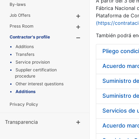
A partir del 3 de
By-laws
Fábrica Nacional 
Plataforma de Cont
Job Offers
Show/Hide
(https://contratac
Press Room
Show/Hide
También podrá enc
Contractor's profile
Show/Hide
Additions
Pliego condic
Transfers
Service provision
Acuerdo marco
Supplier certification
procedure
Other interest questions
Additions
Privacy Policy
Transparencia
Show/Hide
Acuerdo marco