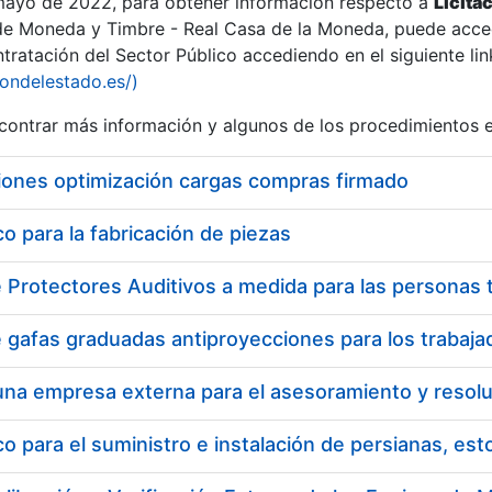
 mayo de 2022, para obtener información respecto a
Licita
de Moneda y Timbre - Real Casa de la Moneda, puede acced
ratación del Sector Público accediendo en el siguiente lin
iondelestado.es/)
ontrar más información y algunos de los procedimientos 
iones optimización cargas compras firmado
 para la fabricación de piezas
 para el suministro e instalación de persianas, es