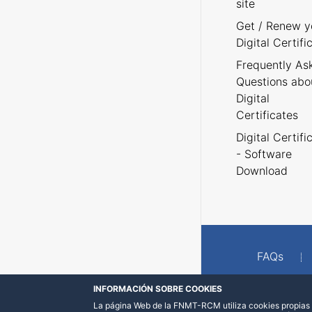
site
Get / Renew y
Digital Certifi
Frequently As
Questions abo
Digital
Certificates
Digital Certifi
- Software
Download
FAQs
INFORMACIÓN SOBRE COOKIES
La página Web de la FNMT-RCM utiliza cookies propias y