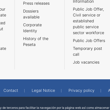
Information
Press releases
our
Public Job Offer,
Dossiers
cate
Civil service or
available
established
ked
Corporate
public service
ut
Identity
sector workforce
History of the
Public Job Offers
Peseta
cate
Temporary post
call
Job vacancies
Contact
Legal Notice
Privacy policy
A
 de terceros para facilitar la navegación por la página web así como almacenar 