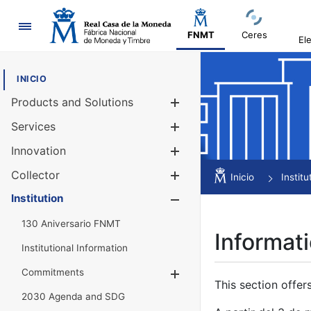
Navigation
FNMT
Ceres
El
INICIO
Products and Solutions
Show/Hide
Services
Show/Hide
Innovation
Show/Hide
Collector
Show/Hide
Inicio
Institu
Institution
Show/Hide
130 Aniversario FNMT
Informati
Institutional Information
Commitments
Show/Hide
This section offer
2030 Agenda and SDG