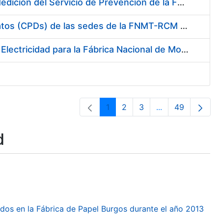
Servicio de Calibración y Verificación Externa de los Equipos de Medición del Servicio de Prevención de la FNMT-RCM
Conexión mediante Fibra Óptica de los Centros de Proceso de Datos (CPDs) de las sedes de la FNMT-RCM de Burgos y Madrid
Contratación de acuerdo marco para el Suministro de Material de Electricidad para la Fábrica Nacional de Moneda y Timbre-Real Casa de la Moneda en su centro de trabajo de Burgos
1
2
3
...
49
Page
Page
Page
Intermediate Pa
Page
d
dos en la Fábrica de Papel Burgos durante el año 2013