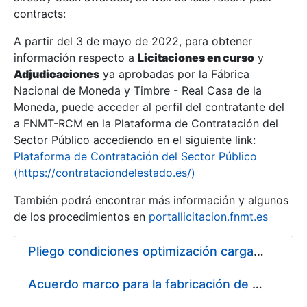
contracts:
Show/Hide
A partir del 3 de mayo de 2022, para obtener
información respecto a
Licitaciones en curso
y
Show/Hide
Adjudicaciones
ya aprobadas por la Fábrica
Show/Hide
Nacional de Moneda y Timbre - Real Casa de la
Moneda, puede acceder al perfil del contratante del
a FNMT-RCM en la Plataforma de Contratación del
Sector Público accediendo en el siguiente link:
Plataforma de Contratación del Sector Público
(https://contrataciondelestado.es/)
También podrá encontrar más información y algunos
de los procedimientos en
portallicitacion.fnmt.es
Pliego condiciones optimización cargas compras firmado
Show/Hide
Acuerdo marco para la fabricación de piezas