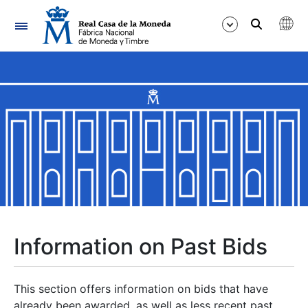
Navigation
Show/Hide
Show/Hide
Show/Hide
Show/Hide
Show/Hide
Information on Past Bids
Show/Hide
This section offers information on bids that have
already been awarded, as well as less recent past