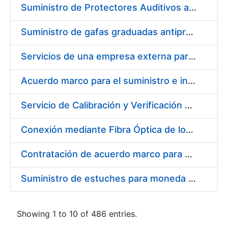
Suministro de Protectores Auditivos a medida para las personas trabajadoras de los Centros de Trabajo de Madrid y Burgos
Suministro de gafas graduadas antiproyecciones para los trabajadores de la FNMT-RCM en los centros de trabajo de Madrid y Burgos
Servicios de una empresa externa para el asesoramiento y resolución de los recursos de alzada que se presentan relacionados con procesos de selección para la FNMT-RCM
Acuerdo marco para el suministro e instalación de persianas, estores y otros complementos
Servicio de Calibración y Verificación Externa de los Equipos de Medición del Servicio de Prevención de la FNMT-RCM
Conexión mediante Fibra Óptica de los Centros de Proceso de Datos (CPDs) de las sedes de la FNMT-RCM de Burgos y Madrid
Contratación de acuerdo marco para el Suministro de Material de Electricidad para la Fábrica Nacional de Moneda y Timbre-Real Casa de la Moneda en su centro de trabajo de Burgos
Suministro de estuches para moneda de 30 €
Showing 1 to 10 of 486 entries.