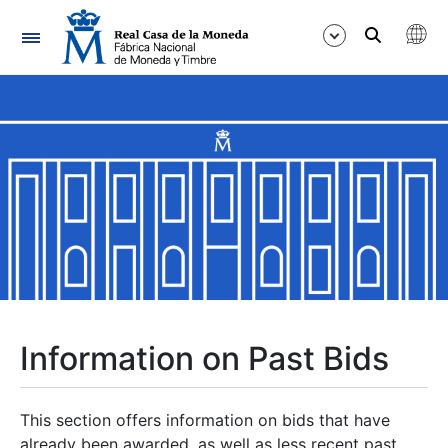
Navigation
Show/Hide
Show/Hide
Show/Hide
Show/Hide
Show/Hide
Information on Past Bids
Show/Hide
This section offers information on bids that have
already been awarded, as well as less recent past