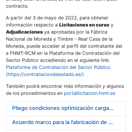
contracts:
Show/Hide
A partir del 3 de mayo de 2022, para obtener
información respecto a
Licitaciones en curso
y
Show/Hide
Adjudicaciones
ya aprobadas por la Fábrica
Show/Hide
Nacional de Moneda y Timbre - Real Casa de la
Moneda, puede acceder al perfil del contratante del
a FNMT-RCM en la Plataforma de Contratación del
Sector Público accediendo en el siguiente link:
Plataforma de Contratación del Sector Público
(https://contrataciondelestado.es/)
También podrá encontrar más información y algunos
de los procedimientos en
portallicitacion.fnmt.es
Pliego condiciones optimización cargas compras firmado
Show/Hide
Acuerdo marco para la fabricación de piezas