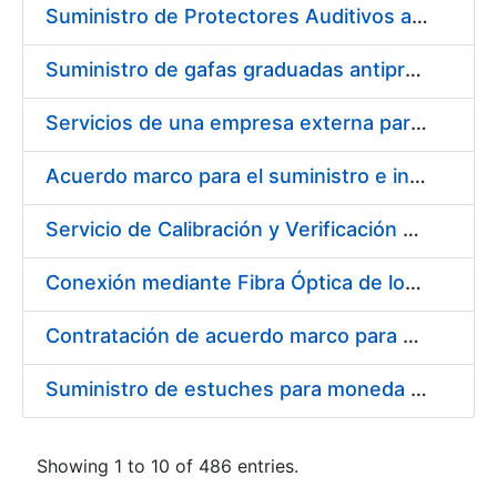
Suministro de Protectores Auditivos a medida para las personas trabajadoras de los Centros de Trabajo de Madrid y Burgos
Suministro de gafas graduadas antiproyecciones para los trabajadores de la FNMT-RCM en los centros de trabajo de Madrid y Burgos
Servicios de una empresa externa para el asesoramiento y resolución de los recursos de alzada que se presentan relacionados con procesos de selección para la FNMT-RCM
Acuerdo marco para el suministro e instalación de persianas, estores y otros complementos
Servicio de Calibración y Verificación Externa de los Equipos de Medición del Servicio de Prevención de la FNMT-RCM
Conexión mediante Fibra Óptica de los Centros de Proceso de Datos (CPDs) de las sedes de la FNMT-RCM de Burgos y Madrid
Contratación de acuerdo marco para el Suministro de Material de Electricidad para la Fábrica Nacional de Moneda y Timbre-Real Casa de la Moneda en su centro de trabajo de Burgos
Suministro de estuches para moneda de 30 €
Showing 1 to 10 of 486 entries.