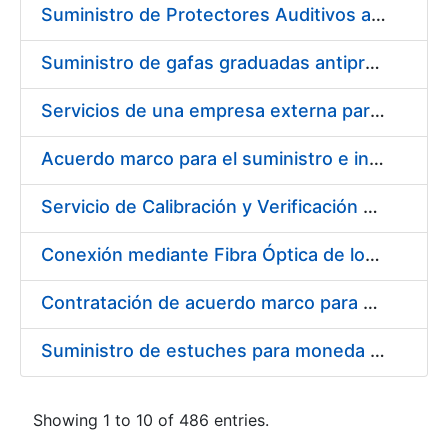
Suministro de Protectores Auditivos a medida para las personas trabajadoras de los Centros de Trabajo de Madrid y Burgos
Suministro de gafas graduadas antiproyecciones para los trabajadores de la FNMT-RCM en los centros de trabajo de Madrid y Burgos
Servicios de una empresa externa para el asesoramiento y resolución de los recursos de alzada que se presentan relacionados con procesos de selección para la FNMT-RCM
Acuerdo marco para el suministro e instalación de persianas, estores y otros complementos
Servicio de Calibración y Verificación Externa de los Equipos de Medición del Servicio de Prevención de la FNMT-RCM
Conexión mediante Fibra Óptica de los Centros de Proceso de Datos (CPDs) de las sedes de la FNMT-RCM de Burgos y Madrid
Contratación de acuerdo marco para el Suministro de Material de Electricidad para la Fábrica Nacional de Moneda y Timbre-Real Casa de la Moneda en su centro de trabajo de Burgos
Suministro de estuches para moneda de 30 €
Showing 1 to 10 of 486 entries.