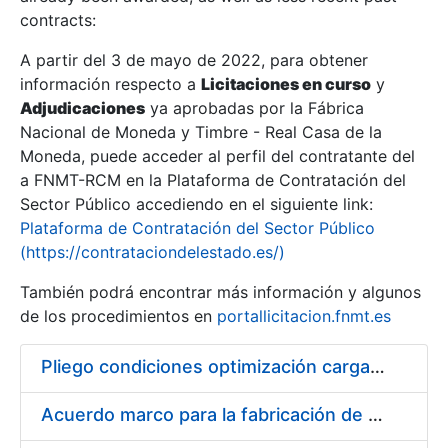
contracts:
Show/Hide
A partir del 3 de mayo de 2022, para obtener
información respecto a
Licitaciones en curso
y
Show/Hide
Adjudicaciones
ya aprobadas por la Fábrica
Show/Hide
Nacional de Moneda y Timbre - Real Casa de la
Moneda, puede acceder al perfil del contratante del
a FNMT-RCM en la Plataforma de Contratación del
Sector Público accediendo en el siguiente link:
Plataforma de Contratación del Sector Público
(https://contrataciondelestado.es/)
También podrá encontrar más información y algunos
de los procedimientos en
portallicitacion.fnmt.es
Pliego condiciones optimización cargas compras firmado
Show/Hide
Acuerdo marco para la fabricación de piezas