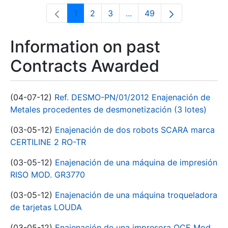
1
2
3
...
49
Page
Page
Page
Intermediate Pages Use T
Page
Information on past
Contracts Awarded
(04-07-12)
Ref. DESMO-PN/01/2012 Enajenación de
Metales procedentes de desmonetización (3 lotes)
(03-05-12)
Enajenación de dos robots SCARA marca
CERTILINE 2 RO-TR
(03-05-12)
Enajenación de una máquina de impresión
RISO MOD. GR3770
(03-05-12)
Enajenación de una máquina troqueladora
de tarjetas LOUDA
(03-05-12)
Enajenación de una impresora OCE Mod.