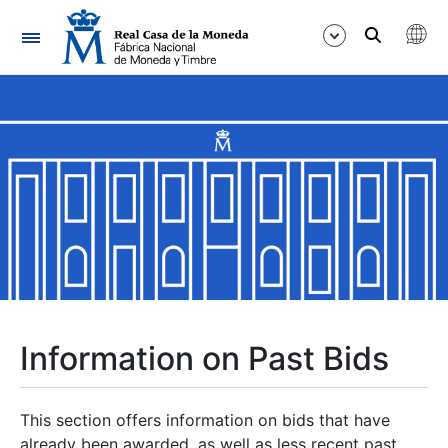
Navigation
Show/Hide
Show/Hide
Show/Hide
Show/Hide
Show/Hide
Information on Past Bids
Show/Hide
This section offers information on bids that have
already been awarded, as well as less recent past