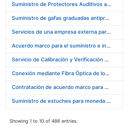
Suministro de Protectores Auditivos a medida para las personas trabajadoras de los Centros de Trabajo de Madrid y Burgos
Suministro de gafas graduadas antiproyecciones para los trabajadores de la FNMT-RCM en los centros de trabajo de Madrid y Burgos
Servicios de una empresa externa para el asesoramiento y resolución de los recursos de alzada que se presentan relacionados con procesos de selección para la FNMT-RCM
Acuerdo marco para el suministro e instalación de persianas, estores y otros complementos
Servicio de Calibración y Verificación Externa de los Equipos de Medición del Servicio de Prevención de la FNMT-RCM
Conexión mediante Fibra Óptica de los Centros de Proceso de Datos (CPDs) de las sedes de la FNMT-RCM de Burgos y Madrid
Contratación de acuerdo marco para el Suministro de Material de Electricidad para la Fábrica Nacional de Moneda y Timbre-Real Casa de la Moneda en su centro de trabajo de Burgos
Suministro de estuches para moneda de 30 €
Showing 1 to 10 of 486 entries.