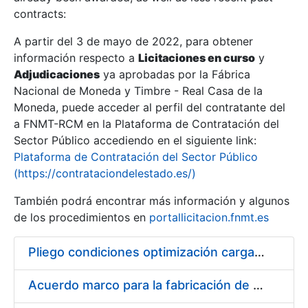
contracts:
Show/Hide
A partir del 3 de mayo de 2022, para obtener
información respecto a
Licitaciones en curso
y
Show/Hide
Adjudicaciones
ya aprobadas por la Fábrica
Show/Hide
Nacional de Moneda y Timbre - Real Casa de la
Moneda, puede acceder al perfil del contratante del
a FNMT-RCM en la Plataforma de Contratación del
Sector Público accediendo en el siguiente link:
Plataforma de Contratación del Sector Público
(https://contrataciondelestado.es/)
También podrá encontrar más información y algunos
de los procedimientos en
portallicitacion.fnmt.es
Pliego condiciones optimización cargas compras firmado
Show/Hide
Acuerdo marco para la fabricación de piezas