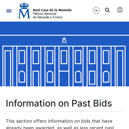
Navigation
Show/Hide
Show/Hide
Show/Hide
Show/Hide
Show/Hide
Information on Past Bids
Show/Hide
This section offers information on bids that have
already been awarded, as well as less recent past