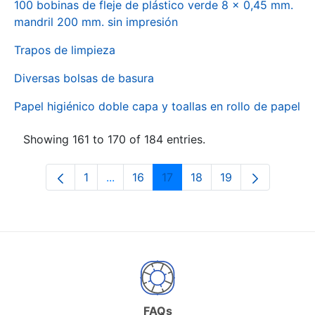
100 bobinas de fleje de plástico verde 8 x 0,45 mm.
mandril 200 mm. sin impresión
Trapos de limpieza
Diversas bolsas de basura
Papel higiénico doble capa y toallas en rollo de papel
Showing 161 to 170 of 184 entries.
1
...
16
17
18
19
Page
Intermediate Pages Use TAB to naviga
Page
Page
Page
Page
FAQs