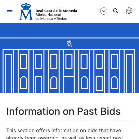
Navigation
Show/Hide
Show/Hide
Show/Hide
Show/Hide
Show/Hide
Information on Past Bids
Show/Hide
This section offers information on bids that have
already been awarded, as well as less recent past