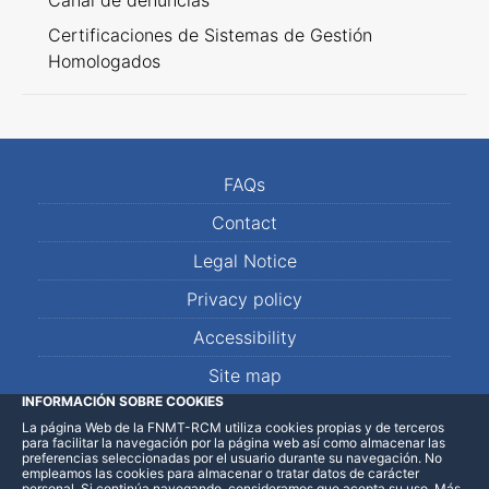
Canal de denuncias
Certificaciones de Sistemas de Gestión
Homologados
FAQs
Contact
Legal Notice
Privacy policy
Accessibility
Site map
INFORMACIÓN SOBRE COOKIES
La página Web de la FNMT-RCM utiliza cookies propias y de terceros
LinkedIn
Facebook
WhatsApp
para facilitar la navegación por la página web así como almacenar las
preferencias seleccionadas por el usuario durante su navegación. No
empleamos las cookies para almacenar o tratar datos de carácter
personal. Si continúa navegando, consideramos que acepta su uso
.
Más