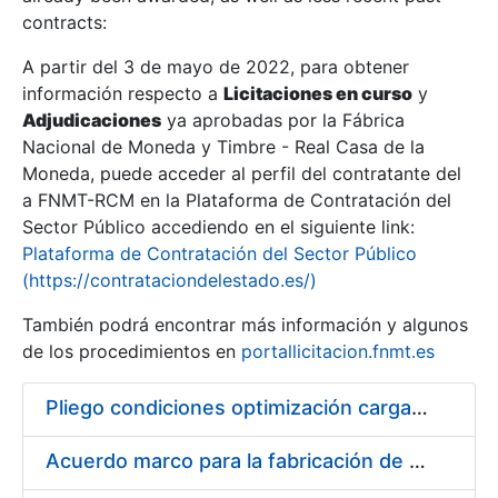
contracts:
Show/Hide
A partir del 3 de mayo de 2022, para obtener
información respecto a
Licitaciones en curso
y
Show/Hide
Adjudicaciones
ya aprobadas por la Fábrica
Show/Hide
Nacional de Moneda y Timbre - Real Casa de la
Moneda, puede acceder al perfil del contratante del
a FNMT-RCM en la Plataforma de Contratación del
Sector Público accediendo en el siguiente link:
Plataforma de Contratación del Sector Público
(https://contrataciondelestado.es/)
También podrá encontrar más información y algunos
de los procedimientos en
portallicitacion.fnmt.es
Pliego condiciones optimización cargas compras firmado
Show/Hide
Acuerdo marco para la fabricación de piezas