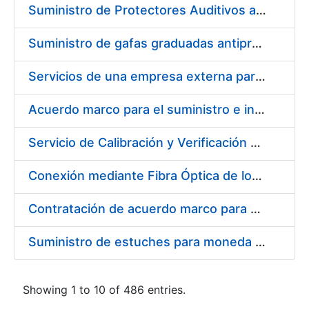
Suministro de Protectores Auditivos a medida para las personas trabajadoras de los Centros de Trabajo de Madrid y Burgos
Suministro de gafas graduadas antiproyecciones para los trabajadores de la FNMT-RCM en los centros de trabajo de Madrid y Burgos
Servicios de una empresa externa para el asesoramiento y resolución de los recursos de alzada que se presentan relacionados con procesos de selección para la FNMT-RCM
Acuerdo marco para el suministro e instalación de persianas, estores y otros complementos
Servicio de Calibración y Verificación Externa de los Equipos de Medición del Servicio de Prevención de la FNMT-RCM
Conexión mediante Fibra Óptica de los Centros de Proceso de Datos (CPDs) de las sedes de la FNMT-RCM de Burgos y Madrid
Contratación de acuerdo marco para el Suministro de Material de Electricidad para la Fábrica Nacional de Moneda y Timbre-Real Casa de la Moneda en su centro de trabajo de Burgos
Suministro de estuches para moneda de 30 €
Showing 1 to 10 of 486 entries.