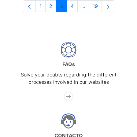
1
2
3
4
...
19
Page
Page
Page
Page
Intermediate Pages Use
Page
FAQs
Solve your doubts regarding the different
processes involved in our websites
CONTACTO