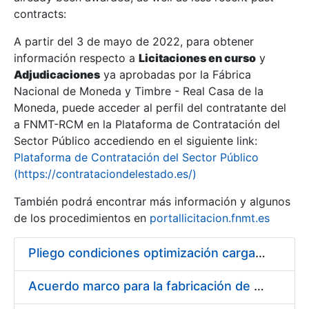
contracts:
Show/Hide
A partir del 3 de mayo de 2022, para obtener
información respecto a
Licitaciones en curso
y
Show/Hide
Adjudicaciones
ya aprobadas por la Fábrica
Show/Hide
Nacional de Moneda y Timbre - Real Casa de la
Moneda, puede acceder al perfil del contratante del
a FNMT-RCM en la Plataforma de Contratación del
Sector Público accediendo en el siguiente link:
Plataforma de Contratación del Sector Público
(https://contrataciondelestado.es/)
También podrá encontrar más información y algunos
de los procedimientos en
portallicitacion.fnmt.es
Pliego condiciones optimización cargas compras firmado
Show/Hide
Acuerdo marco para la fabricación de piezas