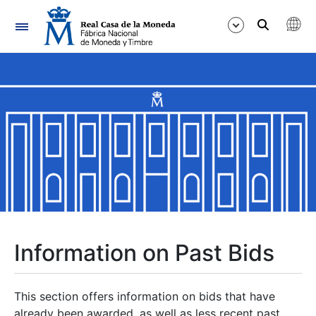
Navigation
Show/Hide
Show/Hide
Show/Hide
Show/Hide
Show/Hide
Information on Past Bids
Show/Hide
This section offers information on bids that have
already been awarded, as well as less recent past