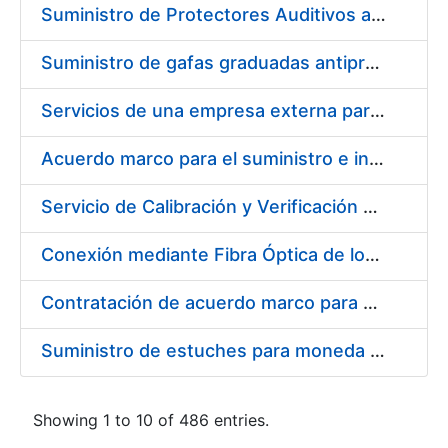
Suministro de Protectores Auditivos a medida para las personas trabajadoras de los Centros de Trabajo de Madrid y Burgos
Suministro de gafas graduadas antiproyecciones para los trabajadores de la FNMT-RCM en los centros de trabajo de Madrid y Burgos
Servicios de una empresa externa para el asesoramiento y resolución de los recursos de alzada que se presentan relacionados con procesos de selección para la FNMT-RCM
Acuerdo marco para el suministro e instalación de persianas, estores y otros complementos
Servicio de Calibración y Verificación Externa de los Equipos de Medición del Servicio de Prevención de la FNMT-RCM
Conexión mediante Fibra Óptica de los Centros de Proceso de Datos (CPDs) de las sedes de la FNMT-RCM de Burgos y Madrid
Contratación de acuerdo marco para el Suministro de Material de Electricidad para la Fábrica Nacional de Moneda y Timbre-Real Casa de la Moneda en su centro de trabajo de Burgos
Suministro de estuches para moneda de 30 €
Showing 1 to 10 of 486 entries.