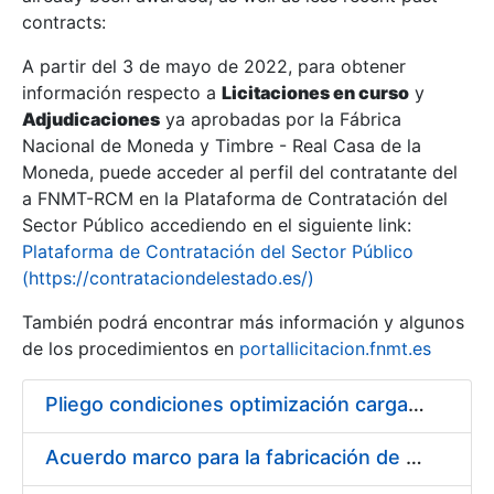
contracts:
Show/Hide
A partir del 3 de mayo de 2022, para obtener
información respecto a
Licitaciones en curso
y
Show/Hide
Adjudicaciones
ya aprobadas por la Fábrica
Show/Hide
Nacional de Moneda y Timbre - Real Casa de la
Moneda, puede acceder al perfil del contratante del
a FNMT-RCM en la Plataforma de Contratación del
Sector Público accediendo en el siguiente link:
Plataforma de Contratación del Sector Público
(https://contrataciondelestado.es/)
También podrá encontrar más información y algunos
de los procedimientos en
portallicitacion.fnmt.es
Pliego condiciones optimización cargas compras firmado
Show/Hide
Acuerdo marco para la fabricación de piezas