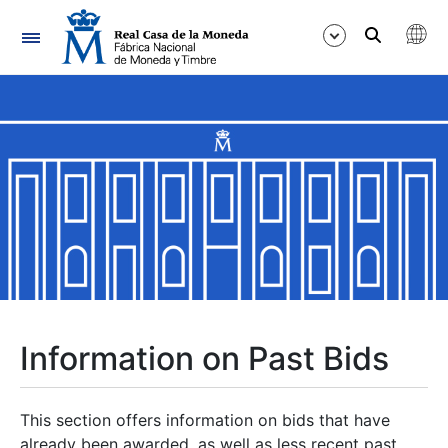
Navigation
Show/Hide
Show/Hide
Show/Hide
Show/Hide
Show/Hide
Information on Past Bids
Show/Hide
This section offers information on bids that have
already been awarded, as well as less recent past