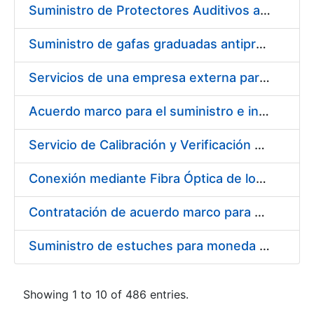
Suministro de Protectores Auditivos a medida para las personas trabajadoras de los Centros de Trabajo de Madrid y Burgos
Suministro de gafas graduadas antiproyecciones para los trabajadores de la FNMT-RCM en los centros de trabajo de Madrid y Burgos
Servicios de una empresa externa para el asesoramiento y resolución de los recursos de alzada que se presentan relacionados con procesos de selección para la FNMT-RCM
Acuerdo marco para el suministro e instalación de persianas, estores y otros complementos
Servicio de Calibración y Verificación Externa de los Equipos de Medición del Servicio de Prevención de la FNMT-RCM
Conexión mediante Fibra Óptica de los Centros de Proceso de Datos (CPDs) de las sedes de la FNMT-RCM de Burgos y Madrid
Contratación de acuerdo marco para el Suministro de Material de Electricidad para la Fábrica Nacional de Moneda y Timbre-Real Casa de la Moneda en su centro de trabajo de Burgos
Suministro de estuches para moneda de 30 €
Showing 1 to 10 of 486 entries.