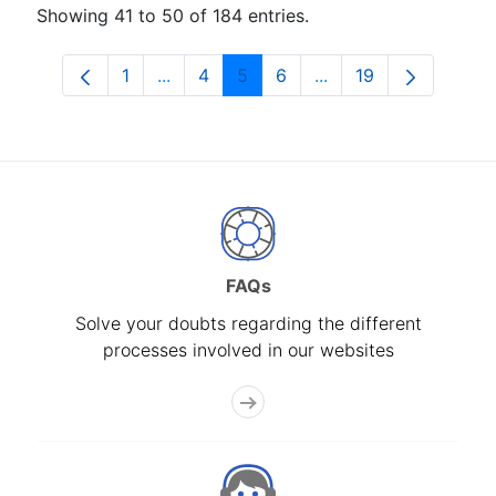
Showing 41 to 50 of 184 entries.
1
...
4
5
6
...
19
Page
Intermediate Pages Use TAB to navigat
Page
Page
Page
Intermediate Pages U
Page
FAQs
Solve your doubts regarding the different
processes involved in our websites