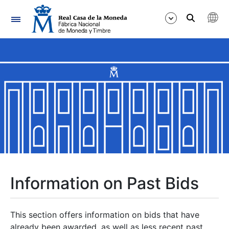
Navigation
Show/Hide
Show/Hide
Show/Hide
Show/Hide
Show/Hide
Information on Past Bids
Show/Hide
This section offers information on bids that have
already been awarded, as well as less recent past