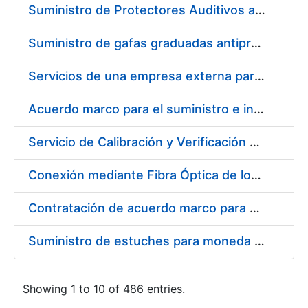
Suministro de Protectores Auditivos a medida para las personas trabajadoras de los Centros de Trabajo de Madrid y Burgos
Suministro de gafas graduadas antiproyecciones para los trabajadores de la FNMT-RCM en los centros de trabajo de Madrid y Burgos
Servicios de una empresa externa para el asesoramiento y resolución de los recursos de alzada que se presentan relacionados con procesos de selección para la FNMT-RCM
Acuerdo marco para el suministro e instalación de persianas, estores y otros complementos
Servicio de Calibración y Verificación Externa de los Equipos de Medición del Servicio de Prevención de la FNMT-RCM
Conexión mediante Fibra Óptica de los Centros de Proceso de Datos (CPDs) de las sedes de la FNMT-RCM de Burgos y Madrid
Contratación de acuerdo marco para el Suministro de Material de Electricidad para la Fábrica Nacional de Moneda y Timbre-Real Casa de la Moneda en su centro de trabajo de Burgos
Suministro de estuches para moneda de 30 €
Showing 1 to 10 of 486 entries.