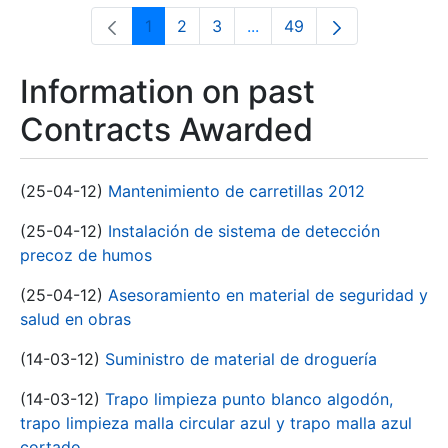
1
2
3
...
49
Page
Page
Page
Intermediate Pages Use T
Page
Information on past
Contracts Awarded
(25-04-12)
Mantenimiento de carretillas 2012
(25-04-12)
Instalación de sistema de detección
precoz de humos
(25-04-12)
Asesoramiento en material de seguridad y
salud en obras
(14-03-12)
Suministro de material de droguería
(14-03-12)
Trapo limpieza punto blanco algodón,
trapo limpieza malla circular azul y trapo malla azul
cortado