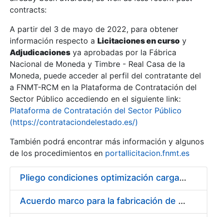
contracts:
Show/Hide
A partir del 3 de mayo de 2022, para obtener
información respecto a
Licitaciones en curso
y
Show/Hide
Adjudicaciones
ya aprobadas por la Fábrica
Show/Hide
Nacional de Moneda y Timbre - Real Casa de la
Moneda, puede acceder al perfil del contratante del
a FNMT-RCM en la Plataforma de Contratación del
Sector Público accediendo en el siguiente link:
Plataforma de Contratación del Sector Público
(https://contrataciondelestado.es/)
También podrá encontrar más información y algunos
de los procedimientos en
portallicitacion.fnmt.es
Pliego condiciones optimización cargas compras firmado
Show/Hide
Acuerdo marco para la fabricación de piezas