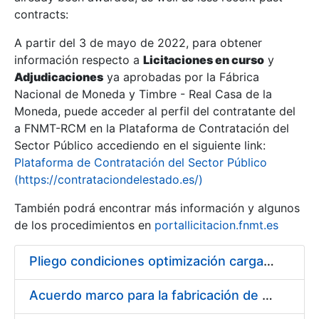
contracts:
Show/Hide
A partir del 3 de mayo de 2022, para obtener
información respecto a
Licitaciones en curso
y
Show/Hide
Adjudicaciones
ya aprobadas por la Fábrica
Show/Hide
Nacional de Moneda y Timbre - Real Casa de la
Moneda, puede acceder al perfil del contratante del
a FNMT-RCM en la Plataforma de Contratación del
Sector Público accediendo en el siguiente link:
Plataforma de Contratación del Sector Público
(https://contrataciondelestado.es/)
También podrá encontrar más información y algunos
de los procedimientos en
portallicitacion.fnmt.es
Pliego condiciones optimización cargas compras firmado
Show/Hide
Acuerdo marco para la fabricación de piezas