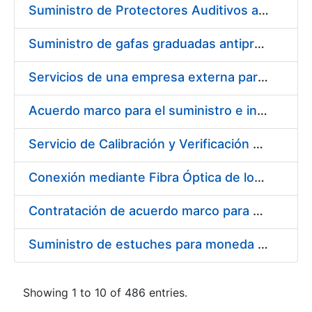
Suministro de Protectores Auditivos a medida para las personas trabajadoras de los Centros de Trabajo de Madrid y Burgos
Suministro de gafas graduadas antiproyecciones para los trabajadores de la FNMT-RCM en los centros de trabajo de Madrid y Burgos
Servicios de una empresa externa para el asesoramiento y resolución de los recursos de alzada que se presentan relacionados con procesos de selección para la FNMT-RCM
Acuerdo marco para el suministro e instalación de persianas, estores y otros complementos
Servicio de Calibración y Verificación Externa de los Equipos de Medición del Servicio de Prevención de la FNMT-RCM
Conexión mediante Fibra Óptica de los Centros de Proceso de Datos (CPDs) de las sedes de la FNMT-RCM de Burgos y Madrid
Contratación de acuerdo marco para el Suministro de Material de Electricidad para la Fábrica Nacional de Moneda y Timbre-Real Casa de la Moneda en su centro de trabajo de Burgos
Suministro de estuches para moneda de 30 €
Showing 1 to 10 of 486 entries.