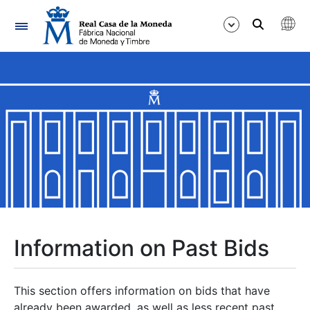
Navigation
Show/Hide
Show/Hide
Show/Hide
Show/Hide
Show/Hide
Information on Past Bids
Show/Hide
This section offers information on bids that have
already been awarded, as well as less recent past