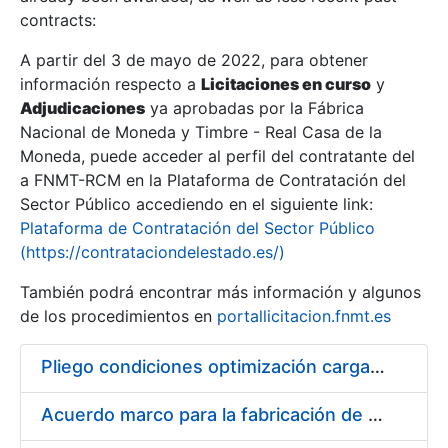
contracts:
Show/Hide
A partir del 3 de mayo de 2022, para obtener
información respecto a
Licitaciones en curso
y
Show/Hide
Adjudicaciones
ya aprobadas por la Fábrica
Show/Hide
Nacional de Moneda y Timbre - Real Casa de la
Moneda, puede acceder al perfil del contratante del
a FNMT-RCM en la Plataforma de Contratación del
Sector Público accediendo en el siguiente link:
Plataforma de Contratación del Sector Público
(https://contrataciondelestado.es/)
También podrá encontrar más información y algunos
de los procedimientos en
portallicitacion.fnmt.es
Pliego condiciones optimización cargas compras firmado
Show/Hide
Acuerdo marco para la fabricación de piezas