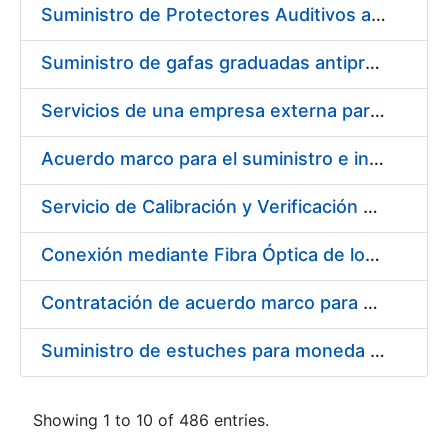
Suministro de Protectores Auditivos a medida para las personas trabajadoras de los Centros de Trabajo de Madrid y Burgos
Suministro de gafas graduadas antiproyecciones para los trabajadores de la FNMT-RCM en los centros de trabajo de Madrid y Burgos
Servicios de una empresa externa para el asesoramiento y resolución de los recursos de alzada que se presentan relacionados con procesos de selección para la FNMT-RCM
Acuerdo marco para el suministro e instalación de persianas, estores y otros complementos
Servicio de Calibración y Verificación Externa de los Equipos de Medición del Servicio de Prevención de la FNMT-RCM
Conexión mediante Fibra Óptica de los Centros de Proceso de Datos (CPDs) de las sedes de la FNMT-RCM de Burgos y Madrid
Contratación de acuerdo marco para el Suministro de Material de Electricidad para la Fábrica Nacional de Moneda y Timbre-Real Casa de la Moneda en su centro de trabajo de Burgos
Suministro de estuches para moneda de 30 €
Showing 1 to 10 of 486 entries.