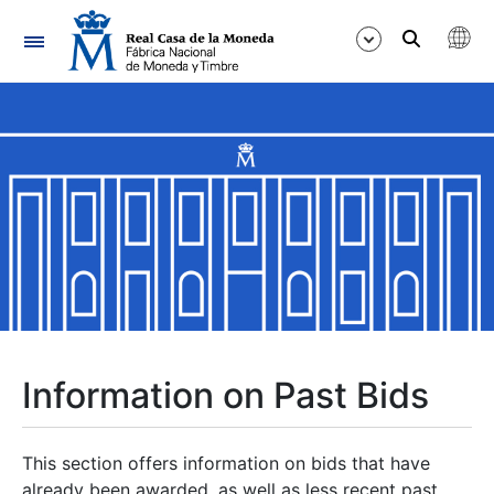
Navigation
Show/Hide
Show/Hide
Show/Hide
Show/Hide
Show/Hide
Information on Past Bids
Show/Hide
This section offers information on bids that have
already been awarded, as well as less recent past