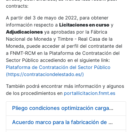
contracts:
Show/Hide
A partir del 3 de mayo de 2022, para obtener
información respecto a
Licitaciones en curso
y
Show/Hide
Adjudicaciones
ya aprobadas por la Fábrica
Show/Hide
Nacional de Moneda y Timbre - Real Casa de la
Moneda, puede acceder al perfil del contratante del
a FNMT-RCM en la Plataforma de Contratación del
Sector Público accediendo en el siguiente link:
Plataforma de Contratación del Sector Público
(https://contrataciondelestado.es/)
También podrá encontrar más información y algunos
de los procedimientos en
portallicitacion.fnmt.es
Pliego condiciones optimización cargas compras firmado
Show/Hide
Acuerdo marco para la fabricación de piezas