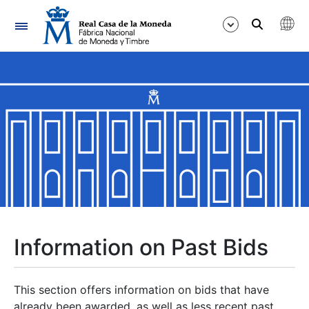
Navigation
Show/Hide
Show/Hide
Show/Hide
Show/Hide
Show/Hide
Information on Past Bids
Show/Hide
This section offers information on bids that have
already been awarded, as well as less recent past