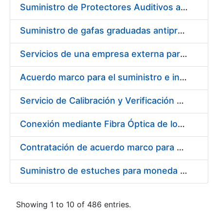
Suministro de Protectores Auditivos a medida para las personas trabajadoras de los Centros de Trabajo de Madrid y Burgos
Suministro de gafas graduadas antiproyecciones para los trabajadores de la FNMT-RCM en los centros de trabajo de Madrid y Burgos
Servicios de una empresa externa para el asesoramiento y resolución de los recursos de alzada que se presentan relacionados con procesos de selección para la FNMT-RCM
Acuerdo marco para el suministro e instalación de persianas, estores y otros complementos
Servicio de Calibración y Verificación Externa de los Equipos de Medición del Servicio de Prevención de la FNMT-RCM
Conexión mediante Fibra Óptica de los Centros de Proceso de Datos (CPDs) de las sedes de la FNMT-RCM de Burgos y Madrid
Contratación de acuerdo marco para el Suministro de Material de Electricidad para la Fábrica Nacional de Moneda y Timbre-Real Casa de la Moneda en su centro de trabajo de Burgos
Suministro de estuches para moneda de 30 €
Showing 1 to 10 of 486 entries.