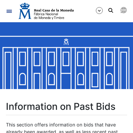
Navigation
Show/Hide
Show/Hide
Show/Hide
Show/Hide
Show/Hide
Information on Past Bids
Show/Hide
This section offers information on bids that have
already been awarded, as well as less recent past