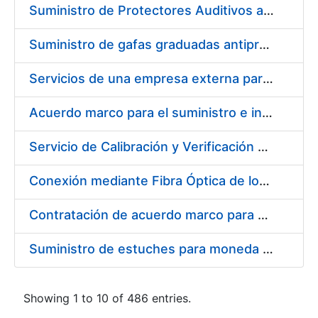
Suministro de Protectores Auditivos a medida para las personas trabajadoras de los Centros de Trabajo de Madrid y Burgos
Suministro de gafas graduadas antiproyecciones para los trabajadores de la FNMT-RCM en los centros de trabajo de Madrid y Burgos
Servicios de una empresa externa para el asesoramiento y resolución de los recursos de alzada que se presentan relacionados con procesos de selección para la FNMT-RCM
Acuerdo marco para el suministro e instalación de persianas, estores y otros complementos
Servicio de Calibración y Verificación Externa de los Equipos de Medición del Servicio de Prevención de la FNMT-RCM
Conexión mediante Fibra Óptica de los Centros de Proceso de Datos (CPDs) de las sedes de la FNMT-RCM de Burgos y Madrid
Contratación de acuerdo marco para el Suministro de Material de Electricidad para la Fábrica Nacional de Moneda y Timbre-Real Casa de la Moneda en su centro de trabajo de Burgos
Suministro de estuches para moneda de 30 €
Showing 1 to 10 of 486 entries.