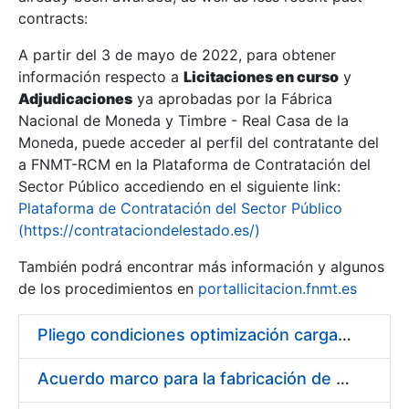
contracts:
Show/Hide
A partir del 3 de mayo de 2022, para obtener
información respecto a
Licitaciones en curso
y
Show/Hide
Adjudicaciones
ya aprobadas por la Fábrica
Show/Hide
Nacional de Moneda y Timbre - Real Casa de la
Moneda, puede acceder al perfil del contratante del
a FNMT-RCM en la Plataforma de Contratación del
Sector Público accediendo en el siguiente link:
Plataforma de Contratación del Sector Público
(https://contrataciondelestado.es/)
También podrá encontrar más información y algunos
de los procedimientos en
portallicitacion.fnmt.es
Pliego condiciones optimización cargas compras firmado
Show/Hide
Acuerdo marco para la fabricación de piezas