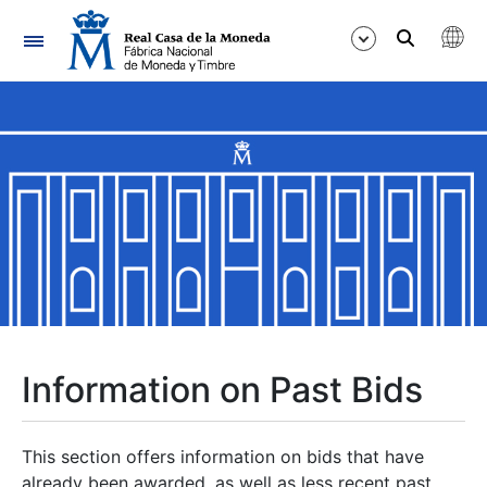
Navigation
Show/Hide
Show/Hide
Show/Hide
Show/Hide
Show/Hide
Information on Past Bids
Show/Hide
This section offers information on bids that have
already been awarded, as well as less recent past