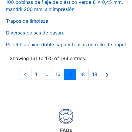
100 bobinas de fleje de plástico verde 8 x 0,45 mm.
mandril 200 mm. sin impresión
Trapos de limpieza
Diversas bolsas de basura
Papel higiénico doble capa y toallas en rollo de papel
Showing 161 to 170 of 184 entries.
1
...
16
17
18
19
Page
Intermediate Pages Use TAB to naviga
Page
Page
Page
Page
FAQs