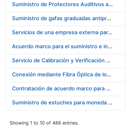
Suministro de Protectores Auditivos a medida para las personas trabajadoras de los Centros de Trabajo de Madrid y Burgos
Suministro de gafas graduadas antiproyecciones para los trabajadores de la FNMT-RCM en los centros de trabajo de Madrid y Burgos
Servicios de una empresa externa para el asesoramiento y resolución de los recursos de alzada que se presentan relacionados con procesos de selección para la FNMT-RCM
Acuerdo marco para el suministro e instalación de persianas, estores y otros complementos
Servicio de Calibración y Verificación Externa de los Equipos de Medición del Servicio de Prevención de la FNMT-RCM
Conexión mediante Fibra Óptica de los Centros de Proceso de Datos (CPDs) de las sedes de la FNMT-RCM de Burgos y Madrid
Contratación de acuerdo marco para el Suministro de Material de Electricidad para la Fábrica Nacional de Moneda y Timbre-Real Casa de la Moneda en su centro de trabajo de Burgos
Suministro de estuches para moneda de 30 €
Showing 1 to 10 of 486 entries.