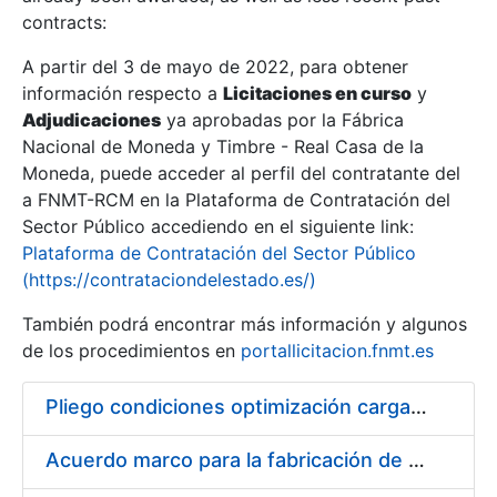
contracts:
Show/Hide
A partir del 3 de mayo de 2022, para obtener
información respecto a
Licitaciones en curso
y
Show/Hide
Adjudicaciones
ya aprobadas por la Fábrica
Show/Hide
Nacional de Moneda y Timbre - Real Casa de la
Moneda, puede acceder al perfil del contratante del
a FNMT-RCM en la Plataforma de Contratación del
Sector Público accediendo en el siguiente link:
Plataforma de Contratación del Sector Público
(https://contrataciondelestado.es/)
También podrá encontrar más información y algunos
de los procedimientos en
portallicitacion.fnmt.es
Pliego condiciones optimización cargas compras firmado
Show/Hide
Acuerdo marco para la fabricación de piezas