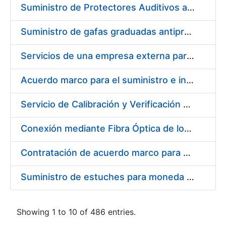
Suministro de Protectores Auditivos a medida para las personas trabajadoras de los Centros de Trabajo de Madrid y Burgos
Suministro de gafas graduadas antiproyecciones para los trabajadores de la FNMT-RCM en los centros de trabajo de Madrid y Burgos
Servicios de una empresa externa para el asesoramiento y resolución de los recursos de alzada que se presentan relacionados con procesos de selección para la FNMT-RCM
Acuerdo marco para el suministro e instalación de persianas, estores y otros complementos
Servicio de Calibración y Verificación Externa de los Equipos de Medición del Servicio de Prevención de la FNMT-RCM
Conexión mediante Fibra Óptica de los Centros de Proceso de Datos (CPDs) de las sedes de la FNMT-RCM de Burgos y Madrid
Contratación de acuerdo marco para el Suministro de Material de Electricidad para la Fábrica Nacional de Moneda y Timbre-Real Casa de la Moneda en su centro de trabajo de Burgos
Suministro de estuches para moneda de 30 €
Showing 1 to 10 of 486 entries.