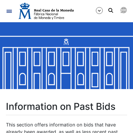
Navigation
Show/Hide
Show/Hide
Show/Hide
Show/Hide
Show/Hide
Information on Past Bids
Show/Hide
This section offers information on bids that have
already been awarded, as well as less recent past