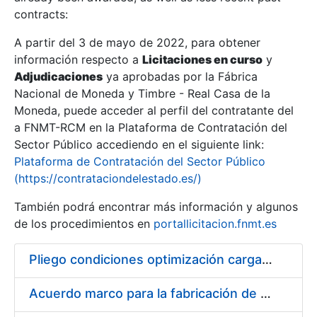
contracts:
Show/Hide
A partir del 3 de mayo de 2022, para obtener
información respecto a
Licitaciones en curso
y
Show/Hide
Adjudicaciones
ya aprobadas por la Fábrica
Show/Hide
Nacional de Moneda y Timbre - Real Casa de la
Moneda, puede acceder al perfil del contratante del
a FNMT-RCM en la Plataforma de Contratación del
Sector Público accediendo en el siguiente link:
Plataforma de Contratación del Sector Público
(https://contrataciondelestado.es/)
También podrá encontrar más información y algunos
de los procedimientos en
portallicitacion.fnmt.es
Pliego condiciones optimización cargas compras firmado
Show/Hide
Acuerdo marco para la fabricación de piezas