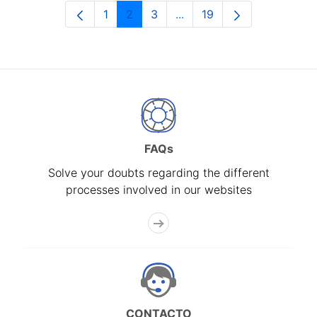
1
2
3
...
19
Page
Page
Page
Intermediate Pages Use T
Page
FAQs
Solve your doubts regarding the different
processes involved in our websites
CONTACTO