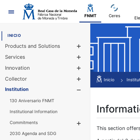
Navigation
FNMT
Ceres
El
INICIO
Products and Solutions
Show/Hide
Services
Show/Hide
Innovation
Show/Hide
Collector
Show/Hide
Inicio
Institu
Institution
Show/Hide
130 Aniversario FNMT
Informati
Institutional Information
Commitments
Show/Hide
This section offer
2030 Agenda and SDG