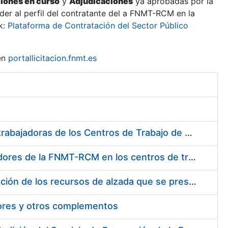
ciones en curso
y
Adjudicaciones
ya aprobadas por la
er al perfil del contratante del a FNMT-RCM en la
k:
Plataforma de Contratación del Sector Público
en
portallicitacion.fnmt.es
Suministro de Protectores Auditivos a medida para las personas trabajadoras de los Centros de Trabajo de Madrid y Burgos
Suministro de gafas graduadas antiproyecciones para los trabajadores de la FNMT-RCM en los centros de trabajo de Madrid y Burgos
Servicios de una empresa externa para el asesoramiento y resolución de los recursos de alzada que se presentan relacionados con procesos de selección para la FNMT-RCM
tores y otros complementos