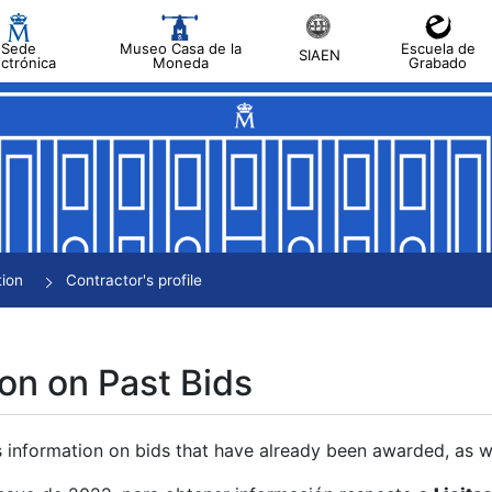
Sede
Museo Casa de la
Escuela de
SIAEN
ectrónica
Moneda
Grabado
tion
Contractor's profile
on on Past Bids
s information on bids that have already been awarded, as we