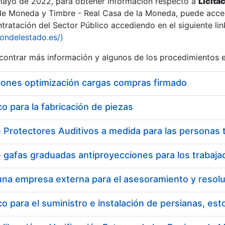
 mayo de 2022, para obtener información respecto a
Licita
de Moneda y Timbre - Real Casa de la Moneda, puede acced
ratación del Sector Público accediendo en el siguiente lin
iondelestado.es/)
ontrar más información y algunos de los procedimientos 
iones optimización cargas compras firmado
 para la fabricación de piezas
 para el suministro e instalación de persianas, es