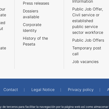
Information
Press releases
our
Public Job Offer,
Dossiers
cate
Civil service or
available
established
ked
Corporate
public service
ut
Identity
sector workforce
History of the
Public Job Offers
Peseta
cate
Temporary post
call
Job vacancies
Contact
Legal Notice
Privacy policy
A
 de terceros para facilitar la navegación por la página web así como almacenar 