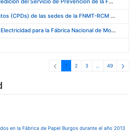
Servicio de Calibración y Verificación Externa de los Equipos de Medición del Servicio de Prevención de la FNMT-RCM
Conexión mediante Fibra Óptica de los Centros de Proceso de Datos (CPDs) de las sedes de la FNMT-RCM de Burgos y Madrid
Contratación de acuerdo marco para el Suministro de Material de Electricidad para la Fábrica Nacional de Moneda y Timbre-Real Casa de la Moneda en su centro de trabajo de Burgos
1
2
3
...
49
Page
Page
Page
Intermediate Pa
Page
d
dos en la Fábrica de Papel Burgos durante el año 2013