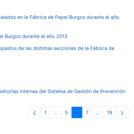
talados en la Fábrica de Papel Burgos durante el año
pel Burgos durante el año 2013
ipastos de las distintas secciones de la Fábrica de
ditorías internas del Sistema de Gestión de Prevención
1
...
5
6
7
...
19
Page
Intermediate Pages Use TAB to nav
Page
Page
Page
Intermediate Pa
Page