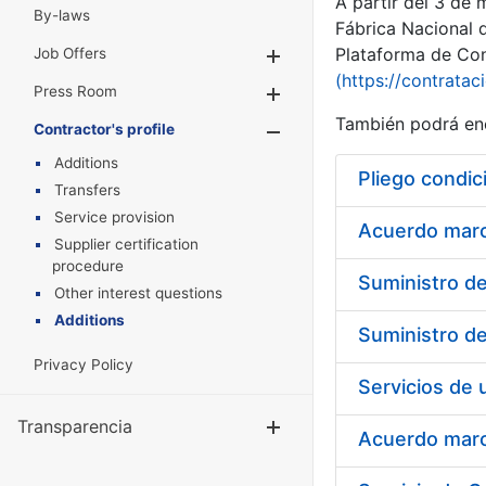
A partir del 3 de
By-laws
Fábrica Nacional 
Plataforma de Cont
Job Offers
Show/Hide
(https://contratac
Press Room
Show/Hide
También podrá enc
Contractor's profile
Show/Hide
Additions
Pliego condic
Transfers
Service provision
Acuerdo marco
Supplier certification
procedure
Other interest questions
Additions
Privacy Policy
Transparencia
Show/Hide
Acuerdo marco