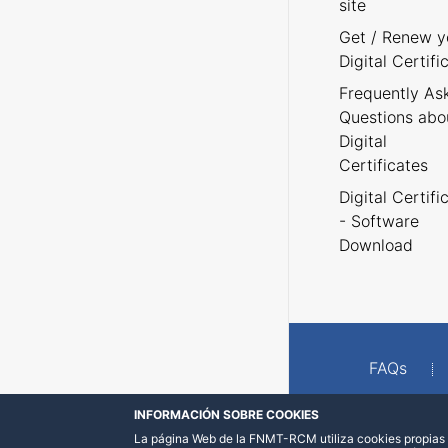
site
Get / Renew y
Digital Certifi
Frequently As
Questions abo
Digital
Certificates
Digital Certifi
- Software
Download
FAQs
INFORMACIÓN SOBRE COOKIES
La página Web de la FNMT-RCM utiliza cookies propias y