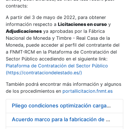
contracts:
Show/Hide
A partir del 3 de mayo de 2022, para obtener
información respecto a
Licitaciones en curso
y
Show/Hide
Adjudicaciones
ya aprobadas por la Fábrica
Show/Hide
Nacional de Moneda y Timbre - Real Casa de la
Moneda, puede acceder al perfil del contratante del
a FNMT-RCM en la Plataforma de Contratación del
Sector Público accediendo en el siguiente link:
Plataforma de Contratación del Sector Público
(https://contrataciondelestado.es/)
También podrá encontrar más información y algunos
de los procedimientos en
portallicitacion.fnmt.es
Pliego condiciones optimización cargas compras firmado
Show/Hide
Acuerdo marco para la fabricación de piezas