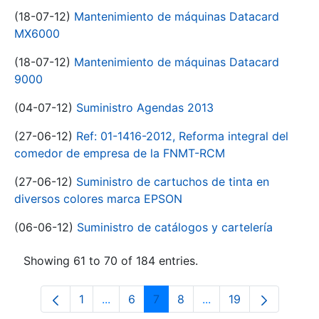
(18-07-12)
Mantenimiento de máquinas Datacard
MX6000
(18-07-12)
Mantenimiento de máquinas Datacard
9000
(04-07-12)
Suministro Agendas 2013
(27-06-12)
Ref: 01-1416-2012, Reforma integral del
comedor de empresa de la FNMT-RCM
(27-06-12)
Suministro de cartuchos de tinta en
diversos colores marca EPSON
(06-06-12)
Suministro de catálogos y cartelería
Showing 61 to 70 of 184 entries.
1
...
6
7
8
...
19
Page
Intermediate Pages Use TAB to navigat
Page
Page
Page
Intermediate Pages U
Page