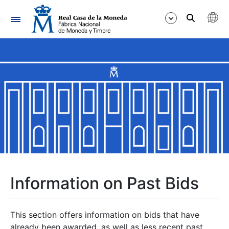
Navigation
Show/Hide
Show/Hide
Show/Hide
Show/Hide
Show/Hide
Information on Past Bids
Show/Hide
This section offers information on bids that have
already been awarded, as well as less recent past