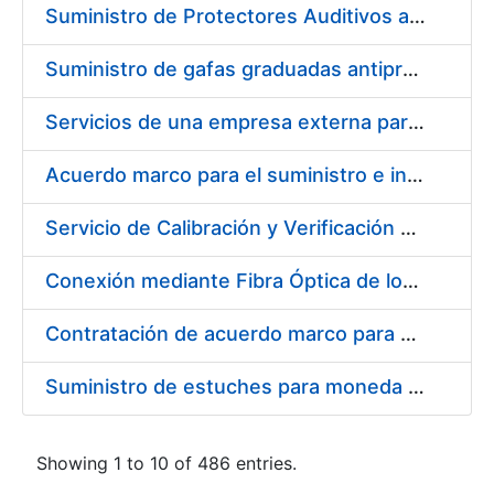
Suministro de Protectores Auditivos a medida para las personas trabajadoras de los Centros de Trabajo de Madrid y Burgos
Suministro de gafas graduadas antiproyecciones para los trabajadores de la FNMT-RCM en los centros de trabajo de Madrid y Burgos
Servicios de una empresa externa para el asesoramiento y resolución de los recursos de alzada que se presentan relacionados con procesos de selección para la FNMT-RCM
Acuerdo marco para el suministro e instalación de persianas, estores y otros complementos
Servicio de Calibración y Verificación Externa de los Equipos de Medición del Servicio de Prevención de la FNMT-RCM
Conexión mediante Fibra Óptica de los Centros de Proceso de Datos (CPDs) de las sedes de la FNMT-RCM de Burgos y Madrid
Contratación de acuerdo marco para el Suministro de Material de Electricidad para la Fábrica Nacional de Moneda y Timbre-Real Casa de la Moneda en su centro de trabajo de Burgos
Suministro de estuches para moneda de 30 €
Showing 1 to 10 of 486 entries.