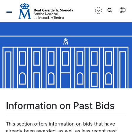
Navigation
Show/Hide
Show/Hide
Show/Hide
Show/Hide
Show/Hide
Information on Past Bids
Show/Hide
This section offers information on bids that have
already been awarded, as well as less recent past