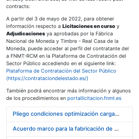
contracts:
Show/Hide
A partir del 3 de mayo de 2022, para obtener
información respecto a
Licitaciones en curso
y
Show/Hide
Adjudicaciones
ya aprobadas por la Fábrica
Show/Hide
Nacional de Moneda y Timbre - Real Casa de la
Moneda, puede acceder al perfil del contratante del
a FNMT-RCM en la Plataforma de Contratación del
Sector Público accediendo en el siguiente link:
Plataforma de Contratación del Sector Público
(https://contrataciondelestado.es/)
También podrá encontrar más información y algunos
de los procedimientos en
portallicitacion.fnmt.es
Pliego condiciones optimización cargas compras firmado
Show/Hide
Acuerdo marco para la fabricación de piezas