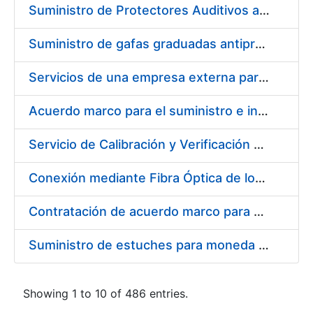
Suministro de Protectores Auditivos a medida para las personas trabajadoras de los Centros de Trabajo de Madrid y Burgos
Suministro de gafas graduadas antiproyecciones para los trabajadores de la FNMT-RCM en los centros de trabajo de Madrid y Burgos
Servicios de una empresa externa para el asesoramiento y resolución de los recursos de alzada que se presentan relacionados con procesos de selección para la FNMT-RCM
Acuerdo marco para el suministro e instalación de persianas, estores y otros complementos
Servicio de Calibración y Verificación Externa de los Equipos de Medición del Servicio de Prevención de la FNMT-RCM
Conexión mediante Fibra Óptica de los Centros de Proceso de Datos (CPDs) de las sedes de la FNMT-RCM de Burgos y Madrid
Contratación de acuerdo marco para el Suministro de Material de Electricidad para la Fábrica Nacional de Moneda y Timbre-Real Casa de la Moneda en su centro de trabajo de Burgos
Suministro de estuches para moneda de 30 €
Showing 1 to 10 of 486 entries.