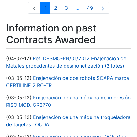
1
2
3
...
49
Page
Page
Page
Intermediate Pages Use T
Page
Information on past
Contracts Awarded
(04-07-12)
Ref. DESMO-PN/01/2012 Enajenación de
Metales procedentes de desmonetización (3 lotes)
(03-05-12)
Enajenación de dos robots SCARA marca
CERTILINE 2 RO-TR
(03-05-12)
Enajenación de una máquina de impresión
RISO MOD. GR3770
(03-05-12)
Enajenación de una máquina troqueladora
de tarjetas LOUDA
(03-05-12)
Enajenación de una impresora OCE Mod.