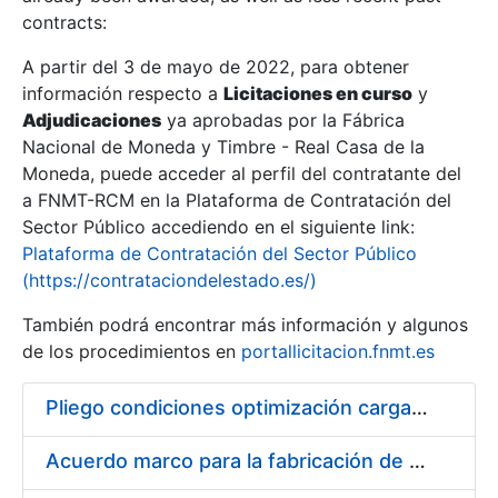
contracts:
Show/Hide
A partir del 3 de mayo de 2022, para obtener
información respecto a
Licitaciones en curso
y
Show/Hide
Adjudicaciones
ya aprobadas por la Fábrica
Show/Hide
Nacional de Moneda y Timbre - Real Casa de la
Moneda, puede acceder al perfil del contratante del
a FNMT-RCM en la Plataforma de Contratación del
Sector Público accediendo en el siguiente link:
Plataforma de Contratación del Sector Público
(https://contrataciondelestado.es/)
También podrá encontrar más información y algunos
de los procedimientos en
portallicitacion.fnmt.es
Pliego condiciones optimización cargas compras firmado
Show/Hide
Acuerdo marco para la fabricación de piezas