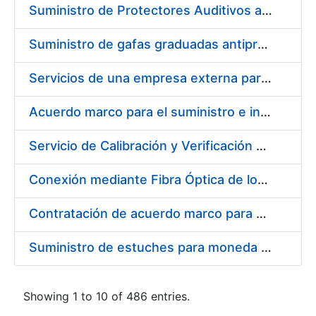
Suministro de Protectores Auditivos a medida para las personas trabajadoras de los Centros de Trabajo de Madrid y Burgos
Suministro de gafas graduadas antiproyecciones para los trabajadores de la FNMT-RCM en los centros de trabajo de Madrid y Burgos
Servicios de una empresa externa para el asesoramiento y resolución de los recursos de alzada que se presentan relacionados con procesos de selección para la FNMT-RCM
Acuerdo marco para el suministro e instalación de persianas, estores y otros complementos
Servicio de Calibración y Verificación Externa de los Equipos de Medición del Servicio de Prevención de la FNMT-RCM
Conexión mediante Fibra Óptica de los Centros de Proceso de Datos (CPDs) de las sedes de la FNMT-RCM de Burgos y Madrid
Contratación de acuerdo marco para el Suministro de Material de Electricidad para la Fábrica Nacional de Moneda y Timbre-Real Casa de la Moneda en su centro de trabajo de Burgos
Suministro de estuches para moneda de 30 €
Showing 1 to 10 of 486 entries.