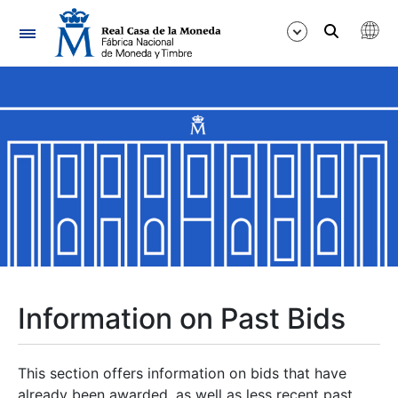
Navigation
Show/Hide
Show/Hide
Show/Hide
Show/Hide
Show/Hide
Information on Past Bids
Show/Hide
This section offers information on bids that have
already been awarded, as well as less recent past