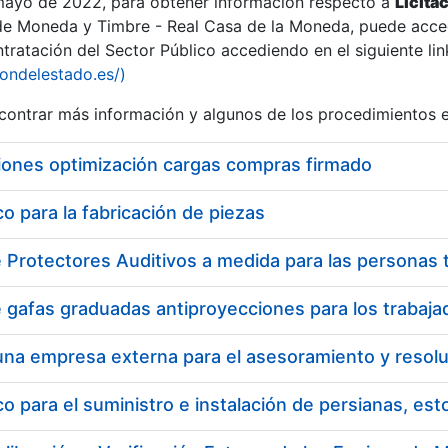
 mayo de 2022, para obtener información respecto a
Licita
de Moneda y Timbre - Real Casa de la Moneda, puede acced
ratación del Sector Público accediendo en el siguiente lin
iondelestado.es/)
ontrar más información y algunos de los procedimientos 
iones optimización cargas compras firmado
 para la fabricación de piezas
 para el suministro e instalación de persianas, es