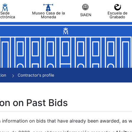
Sede
Museo Casa de la
Escuela de
SIAEN
ectrónica
Moneda
Grabado
tion
Contractor's profile
on on Past Bids
s information on bids that have already been awarded, as we