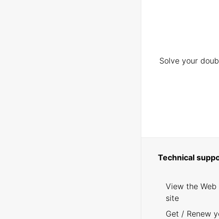
Solve your doubt
Technical suppo
View the Web
site
Get / Renew y