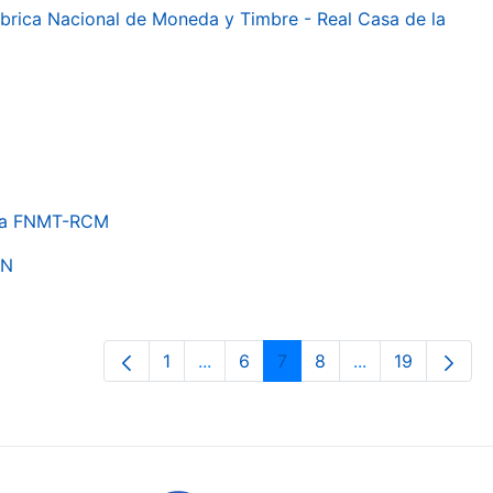
 Fábrica Nacional de Moneda y Timbre - Real Casa de la
e la FNMT-RCM
ON
1
...
6
7
8
...
19
Page
Intermediate Pages Use TAB to nav
Page
Page
Page
Intermediate Pa
Page