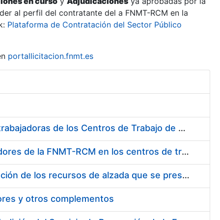
ciones en curso
y
Adjudicaciones
ya aprobadas por la
er al perfil del contratante del a FNMT-RCM en la
k:
Plataforma de Contratación del Sector Público
en
portallicitacion.fnmt.es
Suministro de Protectores Auditivos a medida para las personas trabajadoras de los Centros de Trabajo de Madrid y Burgos
Suministro de gafas graduadas antiproyecciones para los trabajadores de la FNMT-RCM en los centros de trabajo de Madrid y Burgos
Servicios de una empresa externa para el asesoramiento y resolución de los recursos de alzada que se presentan relacionados con procesos de selección para la FNMT-RCM
tores y otros complementos