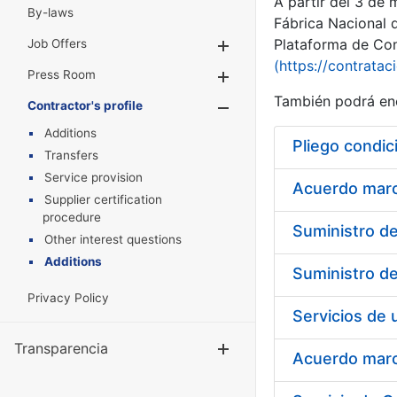
A partir del 3 de
By-laws
Fábrica Nacional 
Plataforma de Cont
Job Offers
Show/Hide
(https://contratac
Press Room
Show/Hide
También podrá enc
Contractor's profile
Show/Hide
Additions
Pliego condic
Transfers
Service provision
Acuerdo marco
Supplier certification
procedure
Other interest questions
Additions
Privacy Policy
Transparencia
Show/Hide
Acuerdo marco