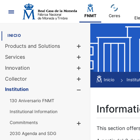
Navigation
FNMT
Ceres
El
INICIO
Products and Solutions
Show/Hide
Services
Show/Hide
Innovation
Show/Hide
Collector
Show/Hide
Inicio
Institu
Institution
Show/Hide
130 Aniversario FNMT
Informati
Institutional Information
Commitments
Show/Hide
This section offer
2030 Agenda and SDG