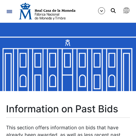
Navigation
Show/Hide
Show/Hide
Show/Hide
Show/Hide
Show/Hide
Information on Past Bids
Show/Hide
This section offers information on bids that have
already been awarded, as well as less recent past