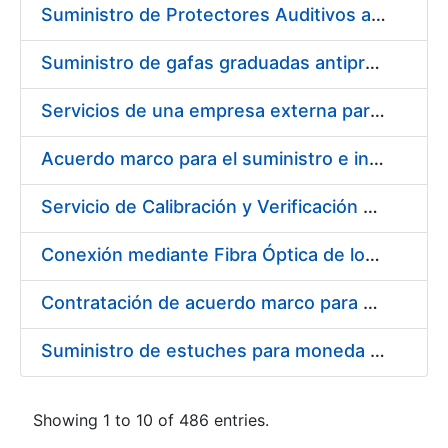
Suministro de Protectores Auditivos a medida para las personas trabajadoras de los Centros de Trabajo de Madrid y Burgos
Suministro de gafas graduadas antiproyecciones para los trabajadores de la FNMT-RCM en los centros de trabajo de Madrid y Burgos
Servicios de una empresa externa para el asesoramiento y resolución de los recursos de alzada que se presentan relacionados con procesos de selección para la FNMT-RCM
Acuerdo marco para el suministro e instalación de persianas, estores y otros complementos
Servicio de Calibración y Verificación Externa de los Equipos de Medición del Servicio de Prevención de la FNMT-RCM
Conexión mediante Fibra Óptica de los Centros de Proceso de Datos (CPDs) de las sedes de la FNMT-RCM de Burgos y Madrid
Contratación de acuerdo marco para el Suministro de Material de Electricidad para la Fábrica Nacional de Moneda y Timbre-Real Casa de la Moneda en su centro de trabajo de Burgos
Suministro de estuches para moneda de 30 €
Showing 1 to 10 of 486 entries.