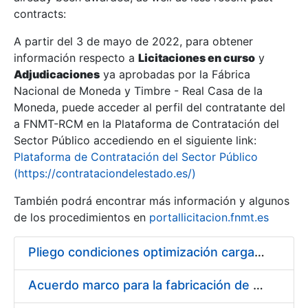
contracts:
Show/Hide
A partir del 3 de mayo de 2022, para obtener
información respecto a
Licitaciones en curso
y
Show/Hide
Adjudicaciones
ya aprobadas por la Fábrica
Show/Hide
Nacional de Moneda y Timbre - Real Casa de la
Moneda, puede acceder al perfil del contratante del
a FNMT-RCM en la Plataforma de Contratación del
Sector Público accediendo en el siguiente link:
Plataforma de Contratación del Sector Público
(https://contrataciondelestado.es/)
También podrá encontrar más información y algunos
de los procedimientos en
portallicitacion.fnmt.es
Pliego condiciones optimización cargas compras firmado
Show/Hide
Acuerdo marco para la fabricación de piezas