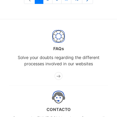
Page
Page
Page
Intermediate Pages Use T
Page
FAQs
Solve your doubts regarding the different
processes involved in our websites
CONTACTO