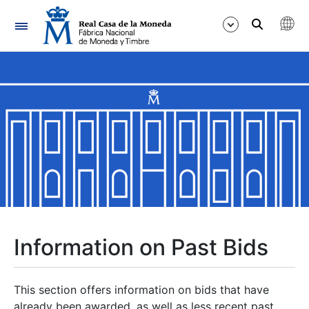
Navigation
Show/Hide
Show/Hide
Show/Hide
Show/Hide
Show/Hide
Information on Past Bids
Show/Hide
This section offers information on bids that have
already been awarded, as well as less recent past