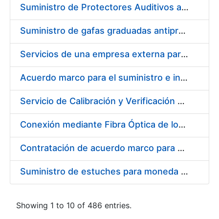
Suministro de Protectores Auditivos a medida para las personas trabajadoras de los Centros de Trabajo de Madrid y Burgos
Suministro de gafas graduadas antiproyecciones para los trabajadores de la FNMT-RCM en los centros de trabajo de Madrid y Burgos
Servicios de una empresa externa para el asesoramiento y resolución de los recursos de alzada que se presentan relacionados con procesos de selección para la FNMT-RCM
Acuerdo marco para el suministro e instalación de persianas, estores y otros complementos
Servicio de Calibración y Verificación Externa de los Equipos de Medición del Servicio de Prevención de la FNMT-RCM
Conexión mediante Fibra Óptica de los Centros de Proceso de Datos (CPDs) de las sedes de la FNMT-RCM de Burgos y Madrid
Contratación de acuerdo marco para el Suministro de Material de Electricidad para la Fábrica Nacional de Moneda y Timbre-Real Casa de la Moneda en su centro de trabajo de Burgos
Suministro de estuches para moneda de 30 €
Showing 1 to 10 of 486 entries.