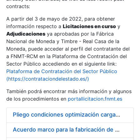
contracts:
Show/Hide
A partir del 3 de mayo de 2022, para obtener
información respecto a
Licitaciones en curso
y
Show/Hide
Adjudicaciones
ya aprobadas por la Fábrica
Show/Hide
Nacional de Moneda y Timbre - Real Casa de la
Moneda, puede acceder al perfil del contratante del
a FNMT-RCM en la Plataforma de Contratación del
Sector Público accediendo en el siguiente link:
Plataforma de Contratación del Sector Público
(https://contrataciondelestado.es/)
También podrá encontrar más información y algunos
de los procedimientos en
portallicitacion.fnmt.es
Pliego condiciones optimización cargas compras firmado
Show/Hide
Acuerdo marco para la fabricación de piezas