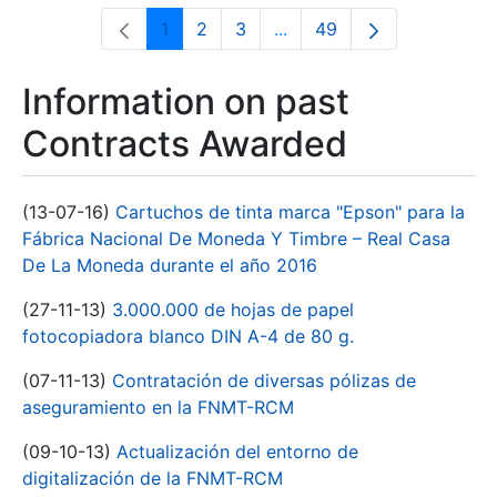
1
2
3
...
49
Page
Page
Page
Intermediate Pages Use T
Page
Information on past
Contracts Awarded
(13-07-16)
Cartuchos de tinta marca "Epson" para la
Fábrica Nacional De Moneda Y Timbre – Real Casa
De La Moneda durante el año 2016
(27-11-13)
3.000.000 de hojas de papel
fotocopiadora blanco DIN A-4 de 80 g.
(07-11-13)
Contratación de diversas pólizas de
aseguramiento en la FNMT-RCM
(09-10-13)
Actualización del entorno de
digitalización de la FNMT-RCM