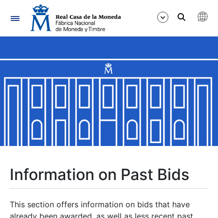
Navigation
Show/Hide
Show/Hide
Show/Hide
Show/Hide
Show/Hide
Information on Past Bids
Show/Hide
This section offers information on bids that have
already been awarded, as well as less recent past