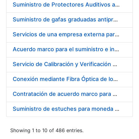
Suministro de Protectores Auditivos a medida para las personas trabajadoras de los Centros de Trabajo de Madrid y Burgos
Suministro de gafas graduadas antiproyecciones para los trabajadores de la FNMT-RCM en los centros de trabajo de Madrid y Burgos
Servicios de una empresa externa para el asesoramiento y resolución de los recursos de alzada que se presentan relacionados con procesos de selección para la FNMT-RCM
Acuerdo marco para el suministro e instalación de persianas, estores y otros complementos
Servicio de Calibración y Verificación Externa de los Equipos de Medición del Servicio de Prevención de la FNMT-RCM
Conexión mediante Fibra Óptica de los Centros de Proceso de Datos (CPDs) de las sedes de la FNMT-RCM de Burgos y Madrid
Contratación de acuerdo marco para el Suministro de Material de Electricidad para la Fábrica Nacional de Moneda y Timbre-Real Casa de la Moneda en su centro de trabajo de Burgos
Suministro de estuches para moneda de 30 €
Showing 1 to 10 of 486 entries.