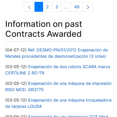
1
2
3
...
49
Page
Page
Page
Intermediate Pages Use T
Page
Information on past
Contracts Awarded
(04-07-12)
Ref. DESMO-PN/01/2012 Enajenación de
Metales procedentes de desmonetización (3 lotes)
(03-05-12)
Enajenación de dos robots SCARA marca
CERTILINE 2 RO-TR
(03-05-12)
Enajenación de una máquina de impresión
RISO MOD. GR3770
(03-05-12)
Enajenación de una máquina troqueladora
de tarjetas LOUDA
(03-05-12)
Enajenación de una impresora OCE Mod.