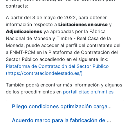
contracts:
Show/Hide
A partir del 3 de mayo de 2022, para obtener
información respecto a
Licitaciones en curso
y
Show/Hide
Adjudicaciones
ya aprobadas por la Fábrica
Show/Hide
Nacional de Moneda y Timbre - Real Casa de la
Moneda, puede acceder al perfil del contratante del
a FNMT-RCM en la Plataforma de Contratación del
Sector Público accediendo en el siguiente link:
Plataforma de Contratación del Sector Público
(https://contrataciondelestado.es/)
También podrá encontrar más información y algunos
de los procedimientos en
portallicitacion.fnmt.es
Pliego condiciones optimización cargas compras firmado
Show/Hide
Acuerdo marco para la fabricación de piezas