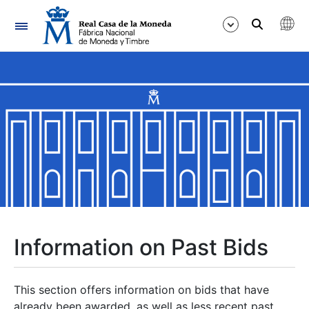
Navigation
Show/Hide
Show/Hide
Show/Hide
Show/Hide
Show/Hide
Information on Past Bids
Show/Hide
This section offers information on bids that have
already been awarded, as well as less recent past