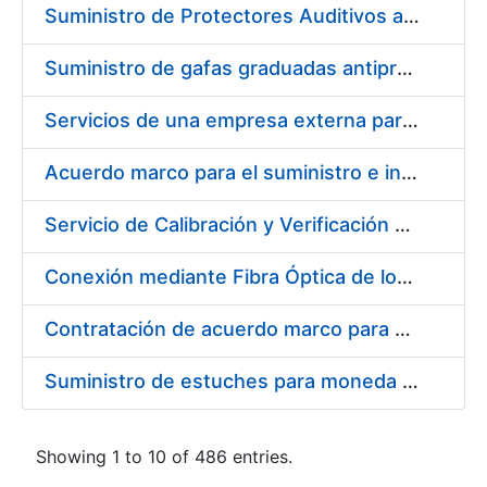
Suministro de Protectores Auditivos a medida para las personas trabajadoras de los Centros de Trabajo de Madrid y Burgos
Suministro de gafas graduadas antiproyecciones para los trabajadores de la FNMT-RCM en los centros de trabajo de Madrid y Burgos
Servicios de una empresa externa para el asesoramiento y resolución de los recursos de alzada que se presentan relacionados con procesos de selección para la FNMT-RCM
Acuerdo marco para el suministro e instalación de persianas, estores y otros complementos
Servicio de Calibración y Verificación Externa de los Equipos de Medición del Servicio de Prevención de la FNMT-RCM
Conexión mediante Fibra Óptica de los Centros de Proceso de Datos (CPDs) de las sedes de la FNMT-RCM de Burgos y Madrid
Contratación de acuerdo marco para el Suministro de Material de Electricidad para la Fábrica Nacional de Moneda y Timbre-Real Casa de la Moneda en su centro de trabajo de Burgos
Suministro de estuches para moneda de 30 €
Showing 1 to 10 of 486 entries.