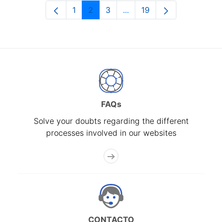
1
2
3
...
19
Page
Page
Page
Intermediate Pages Use T
Page
FAQs
Solve your doubts regarding the different
processes involved in our websites
CONTACTO