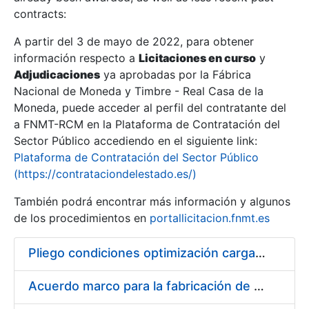
contracts:
Show/Hide
A partir del 3 de mayo de 2022, para obtener
información respecto a
Licitaciones en curso
y
Show/Hide
Adjudicaciones
ya aprobadas por la Fábrica
Show/Hide
Nacional de Moneda y Timbre - Real Casa de la
Moneda, puede acceder al perfil del contratante del
a FNMT-RCM en la Plataforma de Contratación del
Sector Público accediendo en el siguiente link:
Plataforma de Contratación del Sector Público
(https://contrataciondelestado.es/)
También podrá encontrar más información y algunos
de los procedimientos en
portallicitacion.fnmt.es
Pliego condiciones optimización cargas compras firmado
Show/Hide
Acuerdo marco para la fabricación de piezas