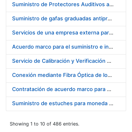
Suministro de Protectores Auditivos a medida para las personas trabajadoras de los Centros de Trabajo de Madrid y Burgos
Suministro de gafas graduadas antiproyecciones para los trabajadores de la FNMT-RCM en los centros de trabajo de Madrid y Burgos
Servicios de una empresa externa para el asesoramiento y resolución de los recursos de alzada que se presentan relacionados con procesos de selección para la FNMT-RCM
Acuerdo marco para el suministro e instalación de persianas, estores y otros complementos
Servicio de Calibración y Verificación Externa de los Equipos de Medición del Servicio de Prevención de la FNMT-RCM
Conexión mediante Fibra Óptica de los Centros de Proceso de Datos (CPDs) de las sedes de la FNMT-RCM de Burgos y Madrid
Contratación de acuerdo marco para el Suministro de Material de Electricidad para la Fábrica Nacional de Moneda y Timbre-Real Casa de la Moneda en su centro de trabajo de Burgos
Suministro de estuches para moneda de 30 €
Showing 1 to 10 of 486 entries.