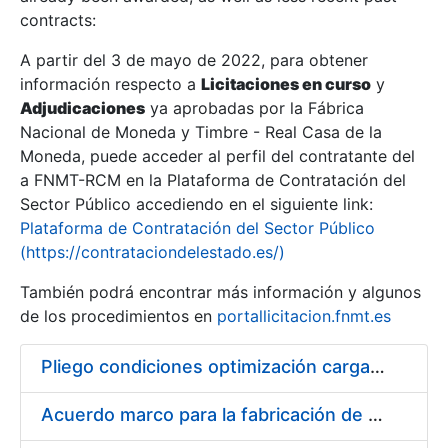
contracts:
Show/Hide
A partir del 3 de mayo de 2022, para obtener
información respecto a
Licitaciones en curso
y
Show/Hide
Adjudicaciones
ya aprobadas por la Fábrica
Show/Hide
Nacional de Moneda y Timbre - Real Casa de la
Moneda, puede acceder al perfil del contratante del
a FNMT-RCM en la Plataforma de Contratación del
Sector Público accediendo en el siguiente link:
Plataforma de Contratación del Sector Público
(https://contrataciondelestado.es/)
También podrá encontrar más información y algunos
de los procedimientos en
portallicitacion.fnmt.es
Pliego condiciones optimización cargas compras firmado
Show/Hide
Acuerdo marco para la fabricación de piezas