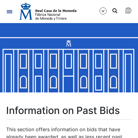
Navigation
Show/Hide
Show/Hide
Show/Hide
Show/Hide
Show/Hide
Information on Past Bids
Show/Hide
This section offers information on bids that have
already been awarded, as well as less recent past