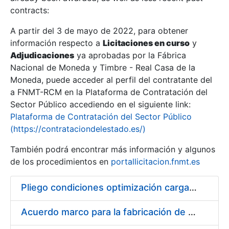
contracts:
Show/Hide
A partir del 3 de mayo de 2022, para obtener
información respecto a
Licitaciones en curso
y
Show/Hide
Adjudicaciones
ya aprobadas por la Fábrica
Show/Hide
Nacional de Moneda y Timbre - Real Casa de la
Moneda, puede acceder al perfil del contratante del
a FNMT-RCM en la Plataforma de Contratación del
Sector Público accediendo en el siguiente link:
Plataforma de Contratación del Sector Público
(https://contrataciondelestado.es/)
También podrá encontrar más información y algunos
de los procedimientos en
portallicitacion.fnmt.es
Pliego condiciones optimización cargas compras firmado
Show/Hide
Acuerdo marco para la fabricación de piezas