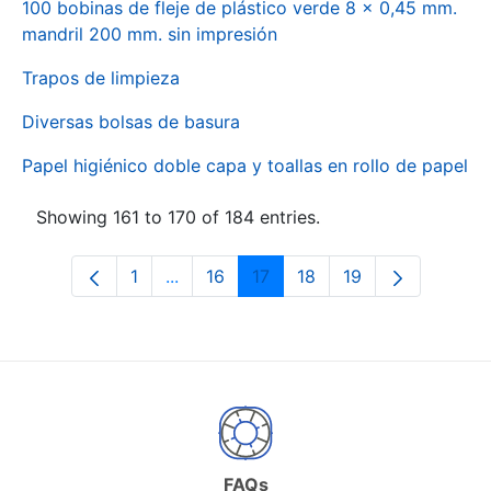
100 bobinas de fleje de plástico verde 8 x 0,45 mm.
mandril 200 mm. sin impresión
Trapos de limpieza
Diversas bolsas de basura
Papel higiénico doble capa y toallas en rollo de papel
Showing 161 to 170 of 184 entries.
1
...
16
17
18
19
Page
Intermediate Pages Use TAB to naviga
Page
Page
Page
Page
FAQs