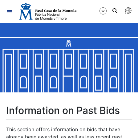
Navigation
Show/Hide
Show/Hide
Show/Hide
Show/Hide
Show/Hide
Information on Past Bids
Show/Hide
This section offers information on bids that have
already been awarded, as well as less recent past