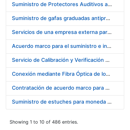
Suministro de Protectores Auditivos a medida para las personas trabajadoras de los Centros de Trabajo de Madrid y Burgos
Suministro de gafas graduadas antiproyecciones para los trabajadores de la FNMT-RCM en los centros de trabajo de Madrid y Burgos
Servicios de una empresa externa para el asesoramiento y resolución de los recursos de alzada que se presentan relacionados con procesos de selección para la FNMT-RCM
Acuerdo marco para el suministro e instalación de persianas, estores y otros complementos
Servicio de Calibración y Verificación Externa de los Equipos de Medición del Servicio de Prevención de la FNMT-RCM
Conexión mediante Fibra Óptica de los Centros de Proceso de Datos (CPDs) de las sedes de la FNMT-RCM de Burgos y Madrid
Contratación de acuerdo marco para el Suministro de Material de Electricidad para la Fábrica Nacional de Moneda y Timbre-Real Casa de la Moneda en su centro de trabajo de Burgos
Suministro de estuches para moneda de 30 €
Showing 1 to 10 of 486 entries.