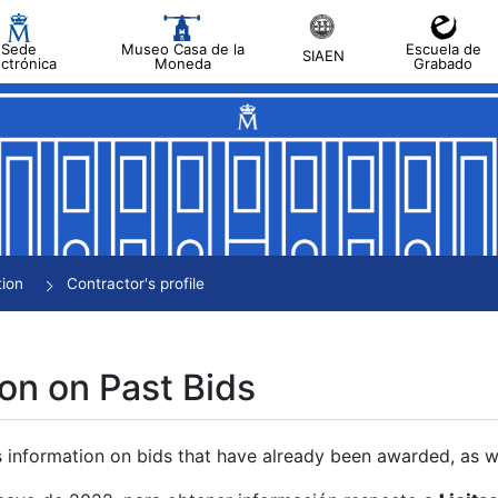
Sede
Museo Casa de la
Escuela de
SIAEN
ectrónica
Moneda
Grabado
tion
Contractor's profile
on on Past Bids
s information on bids that have already been awarded, as we