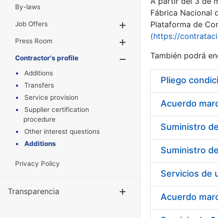
A partir del 3 de
By-laws
Fábrica Nacional 
Plataforma de Cont
Job Offers
Show/Hide
(https://contratac
Press Room
Show/Hide
También podrá enc
Contractor's profile
Show/Hide
Additions
Pliego condic
Transfers
Service provision
Acuerdo marco
Supplier certification
procedure
Other interest questions
Additions
Privacy Policy
Transparencia
Show/Hide
Acuerdo marco