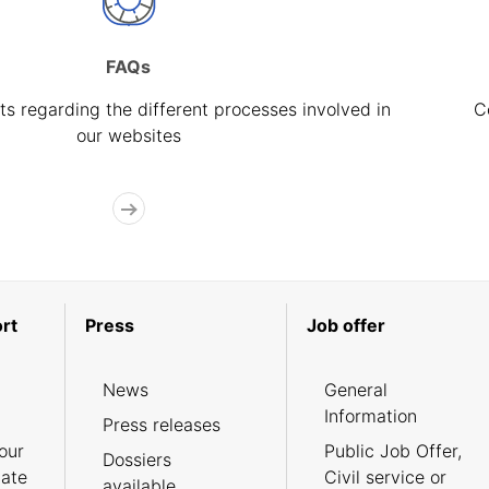
FAQs
s regarding the different processes involved in
C
our websites
rt
Press
Job offer
News
General
Information
Press releases
our
Public Job Offer,
Dossiers
cate
Civil service or
available