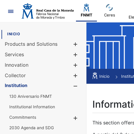
Navigation
FNMT
Ceres
El
INICIO
Products and Solutions
Show/Hide
Services
Show/Hide
Innovation
Show/Hide
Collector
Show/Hide
Inicio
Institu
Institution
Show/Hide
130 Aniversario FNMT
Informati
Institutional Information
Commitments
Show/Hide
This section offer
2030 Agenda and SDG