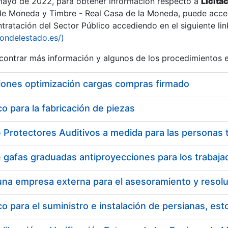
 mayo de 2022, para obtener información respecto a
Licita
de Moneda y Timbre - Real Casa de la Moneda, puede acced
ratación del Sector Público accediendo en el siguiente lin
iondelestado.es/)
ontrar más información y algunos de los procedimientos 
iones optimización cargas compras firmado
 para la fabricación de piezas
 para el suministro e instalación de persianas, es