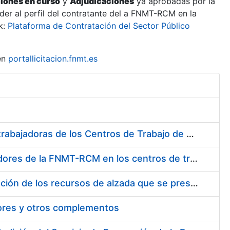
ciones en curso
y
Adjudicaciones
ya aprobadas por la
er al perfil del contratante del a FNMT-RCM en la
k:
Plataforma de Contratación del Sector Público
en
portallicitacion.fnmt.es
Suministro de Protectores Auditivos a medida para las personas trabajadoras de los Centros de Trabajo de Madrid y Burgos
Suministro de gafas graduadas antiproyecciones para los trabajadores de la FNMT-RCM en los centros de trabajo de Madrid y Burgos
Servicios de una empresa externa para el asesoramiento y resolución de los recursos de alzada que se presentan relacionados con procesos de selección para la FNMT-RCM
tores y otros complementos