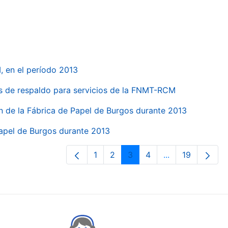
, en el período 2013
s de respaldo para servicios de la FNMT-RCM
n de la Fábrica de Papel de Burgos durante 2013
Papel de Burgos durante 2013
1
2
3
4
...
19
Page
Page
Page
Page
Intermediate Pa
Page