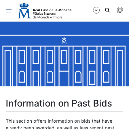
Navigation
Show/Hide
Show/Hide
Show/Hide
Show/Hide
Show/Hide
Information on Past Bids
Show/Hide
This section offers information on bids that have
already been awarded, as well as less recent past