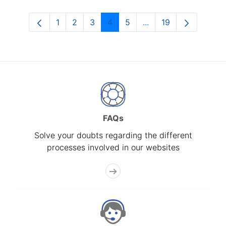
1
2
3
4
5
...
19
Page
Page
Page
Page
Page
Intermediate Pages U
Page
FAQs
Solve your doubts regarding the different
processes involved in our websites