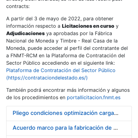
contracts:
Show/Hide
A partir del 3 de mayo de 2022, para obtener
información respecto a
Licitaciones en curso
y
Show/Hide
Adjudicaciones
ya aprobadas por la Fábrica
Show/Hide
Nacional de Moneda y Timbre - Real Casa de la
Moneda, puede acceder al perfil del contratante del
a FNMT-RCM en la Plataforma de Contratación del
Sector Público accediendo en el siguiente link:
Plataforma de Contratación del Sector Público
(https://contrataciondelestado.es/)
También podrá encontrar más información y algunos
de los procedimientos en
portallicitacion.fnmt.es
Pliego condiciones optimización cargas compras firmado
Show/Hide
Acuerdo marco para la fabricación de piezas