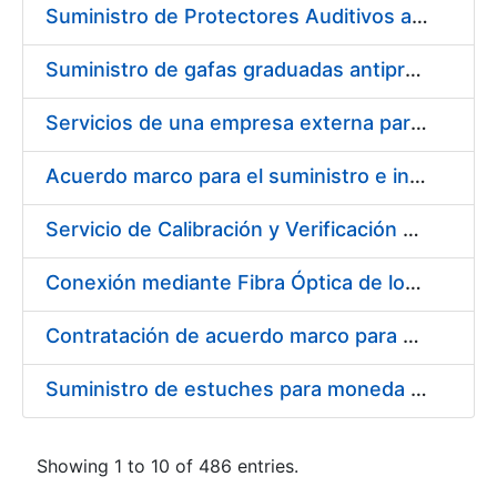
Suministro de Protectores Auditivos a medida para las personas trabajadoras de los Centros de Trabajo de Madrid y Burgos
Suministro de gafas graduadas antiproyecciones para los trabajadores de la FNMT-RCM en los centros de trabajo de Madrid y Burgos
Servicios de una empresa externa para el asesoramiento y resolución de los recursos de alzada que se presentan relacionados con procesos de selección para la FNMT-RCM
Acuerdo marco para el suministro e instalación de persianas, estores y otros complementos
Servicio de Calibración y Verificación Externa de los Equipos de Medición del Servicio de Prevención de la FNMT-RCM
Conexión mediante Fibra Óptica de los Centros de Proceso de Datos (CPDs) de las sedes de la FNMT-RCM de Burgos y Madrid
Contratación de acuerdo marco para el Suministro de Material de Electricidad para la Fábrica Nacional de Moneda y Timbre-Real Casa de la Moneda en su centro de trabajo de Burgos
Suministro de estuches para moneda de 30 €
Showing 1 to 10 of 486 entries.