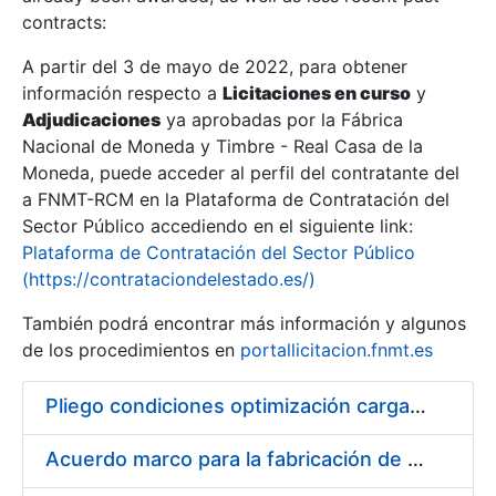
contracts:
Show/Hide
A partir del 3 de mayo de 2022, para obtener
información respecto a
Licitaciones en curso
y
Show/Hide
Adjudicaciones
ya aprobadas por la Fábrica
Show/Hide
Nacional de Moneda y Timbre - Real Casa de la
Moneda, puede acceder al perfil del contratante del
a FNMT-RCM en la Plataforma de Contratación del
Sector Público accediendo en el siguiente link:
Plataforma de Contratación del Sector Público
(https://contrataciondelestado.es/)
También podrá encontrar más información y algunos
de los procedimientos en
portallicitacion.fnmt.es
Pliego condiciones optimización cargas compras firmado
Show/Hide
Acuerdo marco para la fabricación de piezas