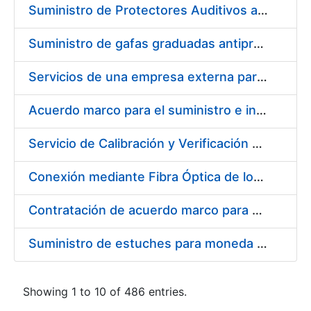
Suministro de Protectores Auditivos a medida para las personas trabajadoras de los Centros de Trabajo de Madrid y Burgos
Suministro de gafas graduadas antiproyecciones para los trabajadores de la FNMT-RCM en los centros de trabajo de Madrid y Burgos
Servicios de una empresa externa para el asesoramiento y resolución de los recursos de alzada que se presentan relacionados con procesos de selección para la FNMT-RCM
Acuerdo marco para el suministro e instalación de persianas, estores y otros complementos
Servicio de Calibración y Verificación Externa de los Equipos de Medición del Servicio de Prevención de la FNMT-RCM
Conexión mediante Fibra Óptica de los Centros de Proceso de Datos (CPDs) de las sedes de la FNMT-RCM de Burgos y Madrid
Contratación de acuerdo marco para el Suministro de Material de Electricidad para la Fábrica Nacional de Moneda y Timbre-Real Casa de la Moneda en su centro de trabajo de Burgos
Suministro de estuches para moneda de 30 €
Showing 1 to 10 of 486 entries.