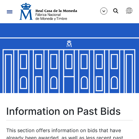
Navigation
Show/Hide
Show/Hide
Show/Hide
Show/Hide
Show/Hide
Information on Past Bids
Show/Hide
This section offers information on bids that have
already been awarded, as well as less recent past