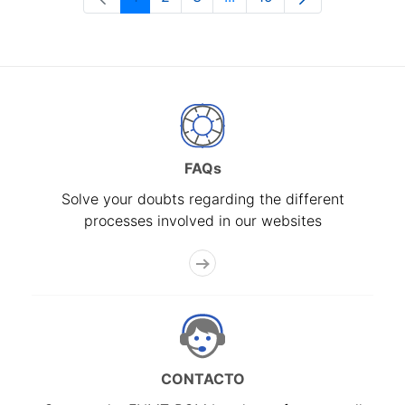
Page
Page
Page
Intermediate Pages Use T
Page
FAQs
Solve your doubts regarding the different
processes involved in our websites
CONTACTO