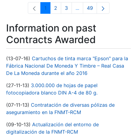
1
2
3
...
49
Page
Page
Page
Intermediate Pages Use T
Page
Information on past
Contracts Awarded
(13-07-16)
Cartuchos de tinta marca "Epson" para la
Fábrica Nacional De Moneda Y Timbre – Real Casa
De La Moneda durante el año 2016
(27-11-13)
3.000.000 de hojas de papel
fotocopiadora blanco DIN A-4 de 80 g.
(07-11-13)
Contratación de diversas pólizas de
aseguramiento en la FNMT-RCM
(09-10-13)
Actualización del entorno de
digitalización de la FNMT-RCM