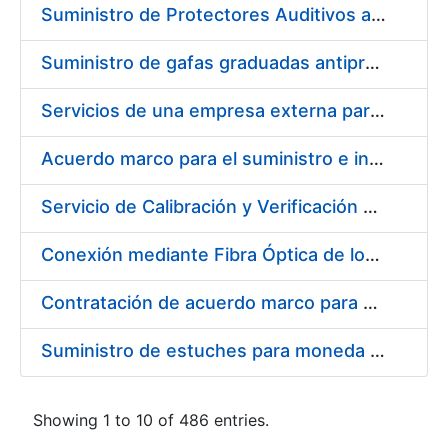
Suministro de Protectores Auditivos a medida para las personas trabajadoras de los Centros de Trabajo de Madrid y Burgos
Suministro de gafas graduadas antiproyecciones para los trabajadores de la FNMT-RCM en los centros de trabajo de Madrid y Burgos
Servicios de una empresa externa para el asesoramiento y resolución de los recursos de alzada que se presentan relacionados con procesos de selección para la FNMT-RCM
Acuerdo marco para el suministro e instalación de persianas, estores y otros complementos
Servicio de Calibración y Verificación Externa de los Equipos de Medición del Servicio de Prevención de la FNMT-RCM
Conexión mediante Fibra Óptica de los Centros de Proceso de Datos (CPDs) de las sedes de la FNMT-RCM de Burgos y Madrid
Contratación de acuerdo marco para el Suministro de Material de Electricidad para la Fábrica Nacional de Moneda y Timbre-Real Casa de la Moneda en su centro de trabajo de Burgos
Suministro de estuches para moneda de 30 €
Showing 1 to 10 of 486 entries.