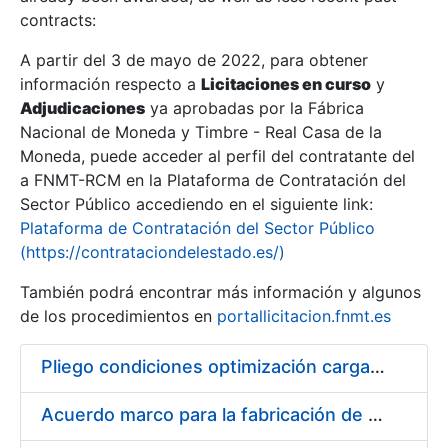
contracts:
Show/Hide
A partir del 3 de mayo de 2022, para obtener
información respecto a
Licitaciones en curso
y
Show/Hide
Adjudicaciones
ya aprobadas por la Fábrica
Show/Hide
Nacional de Moneda y Timbre - Real Casa de la
Moneda, puede acceder al perfil del contratante del
a FNMT-RCM en la Plataforma de Contratación del
Sector Público accediendo en el siguiente link:
Plataforma de Contratación del Sector Público
(https://contrataciondelestado.es/)
También podrá encontrar más información y algunos
de los procedimientos en
portallicitacion.fnmt.es
Pliego condiciones optimización cargas compras firmado
Show/Hide
Acuerdo marco para la fabricación de piezas