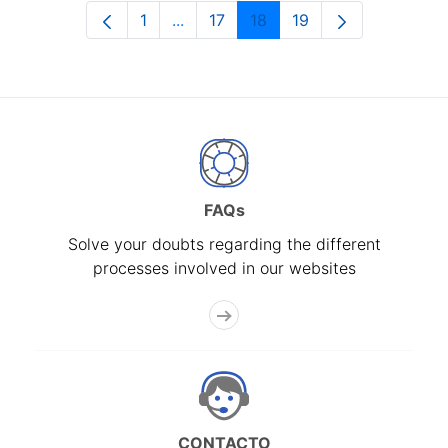
1
...
17
18
19
Page
Intermediate Pages Use TAB to navi
Page
Page
Page
FAQs
Solve your doubts regarding the different
processes involved in our websites
CONTACTO