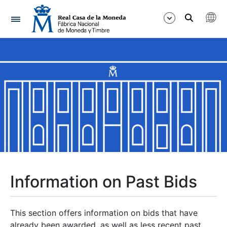
Navigation
Show/Hide
Show/Hide
Show/Hide
Show/Hide
Show/Hide
Information on Past Bids
Show/Hide
This section offers information on bids that have
already been awarded, as well as less recent past