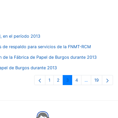
, en el período 2013
s de respaldo para servicios de la FNMT-RCM
n de la Fábrica de Papel de Burgos durante 2013
Papel de Burgos durante 2013
1
2
3
4
...
19
Page
Page
Page
Page
Intermediate Pa
Page