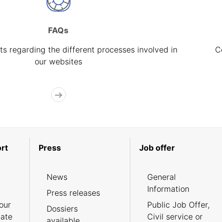
FAQs
s regarding the different processes involved in
C
our websites
rt
Press
Job offer
News
General
Information
Press releases
our
Public Job Offer,
Dossiers
cate
Civil service or
available