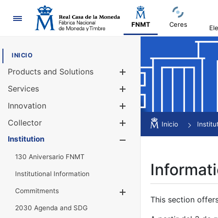
Navigation
FNMT
Ceres
El
INICIO
Products and Solutions
Show/Hide
Services
Show/Hide
Innovation
Show/Hide
Collector
Show/Hide
Inicio
Institu
Institution
Show/Hide
130 Aniversario FNMT
Informati
Institutional Information
Commitments
Show/Hide
This section offer
2030 Agenda and SDG