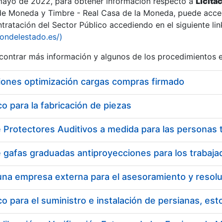
 mayo de 2022, para obtener información respecto a
Licita
de Moneda y Timbre - Real Casa de la Moneda, puede acced
ratación del Sector Público accediendo en el siguiente lin
iondelestado.es/)
ontrar más información y algunos de los procedimientos 
iones optimización cargas compras firmado
 para la fabricación de piezas
 para el suministro e instalación de persianas, es