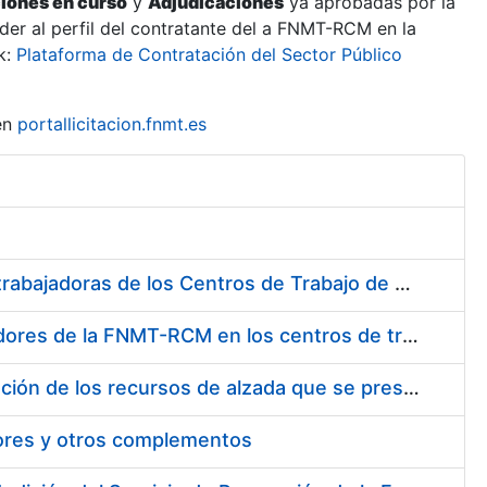
ciones en curso
y
Adjudicaciones
ya aprobadas por la
er al perfil del contratante del a FNMT-RCM en la
k:
Plataforma de Contratación del Sector Público
en
portallicitacion.fnmt.es
Suministro de Protectores Auditivos a medida para las personas trabajadoras de los Centros de Trabajo de Madrid y Burgos
Suministro de gafas graduadas antiproyecciones para los trabajadores de la FNMT-RCM en los centros de trabajo de Madrid y Burgos
Servicios de una empresa externa para el asesoramiento y resolución de los recursos de alzada que se presentan relacionados con procesos de selección para la FNMT-RCM
tores y otros complementos