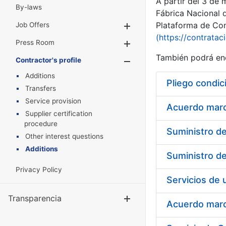
A partir del 3 de
By-laws
Fábrica Nacional 
Plataforma de Cont
Job Offers
Show/Hide
(https://contratac
Press Room
Show/Hide
También podrá enc
Contractor's profile
Show/Hide
Additions
Pliego condic
Transfers
Service provision
Acuerdo marco
Supplier certification
procedure
Other interest questions
Additions
Privacy Policy
Transparencia
Show/Hide
Acuerdo marco