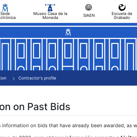
Sede
Museo Casa de la
Escuela de
SIAEN
ectrónica
Moneda
Grabado
tion
Contractor's profile
on on Past Bids
s information on bids that have already been awarded, as we