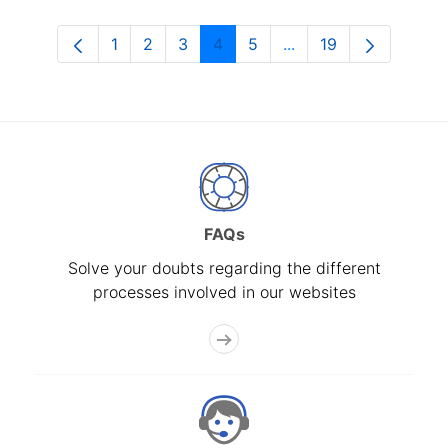
1
2
3
4
5
...
19
Page
Page
Page
Page
Page
Intermediate Pages U
Page
FAQs
Solve your doubts regarding the different
processes involved in our websites