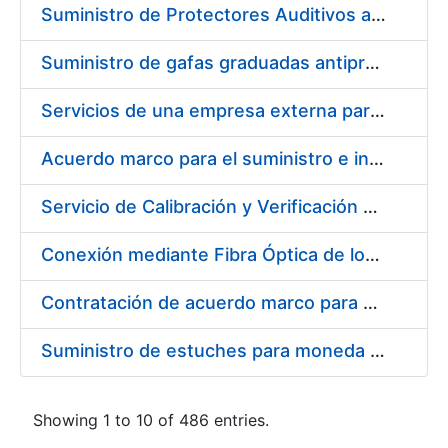
Suministro de Protectores Auditivos a medida para las personas trabajadoras de los Centros de Trabajo de Madrid y Burgos
Suministro de gafas graduadas antiproyecciones para los trabajadores de la FNMT-RCM en los centros de trabajo de Madrid y Burgos
Servicios de una empresa externa para el asesoramiento y resolución de los recursos de alzada que se presentan relacionados con procesos de selección para la FNMT-RCM
Acuerdo marco para el suministro e instalación de persianas, estores y otros complementos
Servicio de Calibración y Verificación Externa de los Equipos de Medición del Servicio de Prevención de la FNMT-RCM
Conexión mediante Fibra Óptica de los Centros de Proceso de Datos (CPDs) de las sedes de la FNMT-RCM de Burgos y Madrid
Contratación de acuerdo marco para el Suministro de Material de Electricidad para la Fábrica Nacional de Moneda y Timbre-Real Casa de la Moneda en su centro de trabajo de Burgos
Suministro de estuches para moneda de 30 €
Showing 1 to 10 of 486 entries.