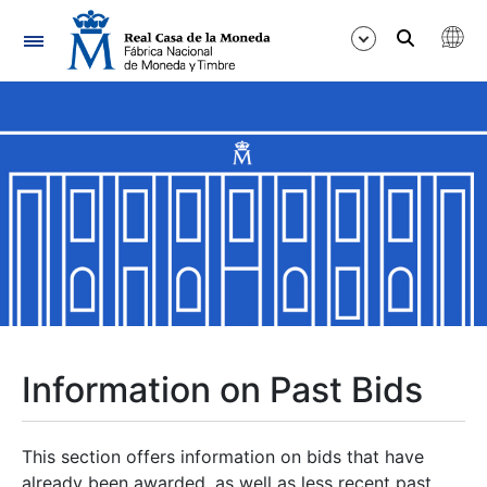
Navigation
Show/Hide
Show/Hide
Show/Hide
Show/Hide
Show/Hide
Information on Past Bids
Show/Hide
This section offers information on bids that have
already been awarded, as well as less recent past