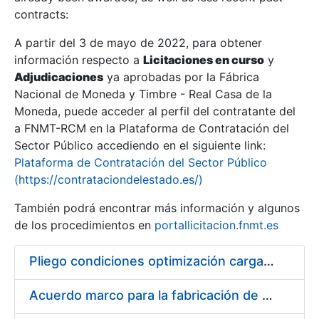
contracts:
Show/Hide
A partir del 3 de mayo de 2022, para obtener
información respecto a
Licitaciones en curso
y
Show/Hide
Adjudicaciones
ya aprobadas por la Fábrica
Show/Hide
Nacional de Moneda y Timbre - Real Casa de la
Moneda, puede acceder al perfil del contratante del
a FNMT-RCM en la Plataforma de Contratación del
Sector Público accediendo en el siguiente link:
Plataforma de Contratación del Sector Público
(https://contrataciondelestado.es/)
También podrá encontrar más información y algunos
de los procedimientos en
portallicitacion.fnmt.es
Pliego condiciones optimización cargas compras firmado
Show/Hide
Acuerdo marco para la fabricación de piezas