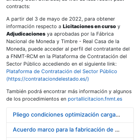
contracts:
Show/Hide
A partir del 3 de mayo de 2022, para obtener
información respecto a
Licitaciones en curso
y
Show/Hide
Adjudicaciones
ya aprobadas por la Fábrica
Show/Hide
Nacional de Moneda y Timbre - Real Casa de la
Moneda, puede acceder al perfil del contratante del
a FNMT-RCM en la Plataforma de Contratación del
Sector Público accediendo en el siguiente link:
Plataforma de Contratación del Sector Público
(https://contrataciondelestado.es/)
También podrá encontrar más información y algunos
de los procedimientos en
portallicitacion.fnmt.es
Pliego condiciones optimización cargas compras firmado
Show/Hide
Acuerdo marco para la fabricación de piezas