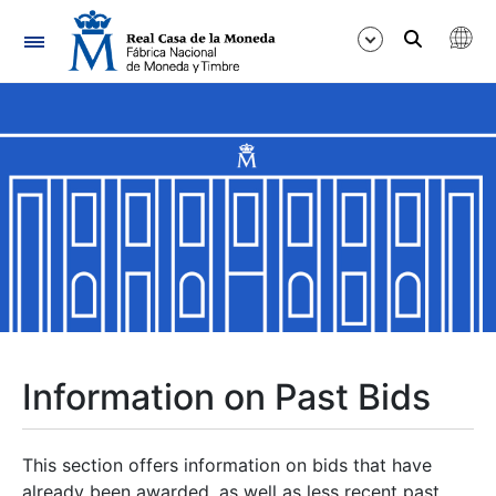
Navigation
Show/Hide
Show/Hide
Show/Hide
Show/Hide
Show/Hide
Information on Past Bids
Show/Hide
This section offers information on bids that have
already been awarded, as well as less recent past