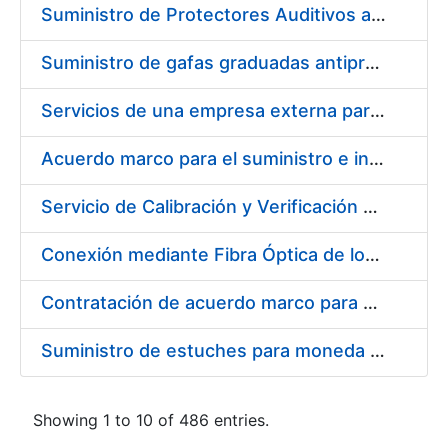
Suministro de Protectores Auditivos a medida para las personas trabajadoras de los Centros de Trabajo de Madrid y Burgos
Suministro de gafas graduadas antiproyecciones para los trabajadores de la FNMT-RCM en los centros de trabajo de Madrid y Burgos
Servicios de una empresa externa para el asesoramiento y resolución de los recursos de alzada que se presentan relacionados con procesos de selección para la FNMT-RCM
Acuerdo marco para el suministro e instalación de persianas, estores y otros complementos
Servicio de Calibración y Verificación Externa de los Equipos de Medición del Servicio de Prevención de la FNMT-RCM
Conexión mediante Fibra Óptica de los Centros de Proceso de Datos (CPDs) de las sedes de la FNMT-RCM de Burgos y Madrid
Contratación de acuerdo marco para el Suministro de Material de Electricidad para la Fábrica Nacional de Moneda y Timbre-Real Casa de la Moneda en su centro de trabajo de Burgos
Suministro de estuches para moneda de 30 €
Showing 1 to 10 of 486 entries.