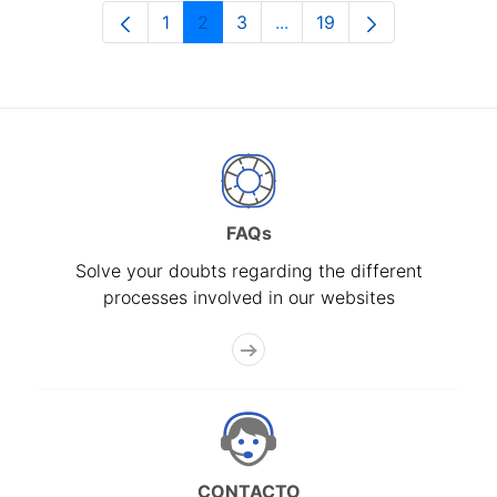
1
2
3
...
19
Page
Page
Page
Intermediate Pages Use T
Page
FAQs
Solve your doubts regarding the different
processes involved in our websites
CONTACTO